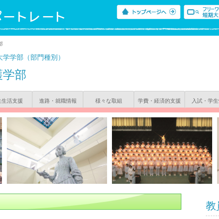
部
大学学部（部門種別）
護学部
生生活支援
進路・就職情報
様々な取組
学費・経済的支援
入試・学生
教