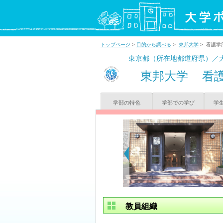
トップページ
>
目的から調べる
>
東邦大学
> 看護学
東京都（所在地都道府県）／
東邦大学
看
学部の特色
学部での学び
学
教員組織