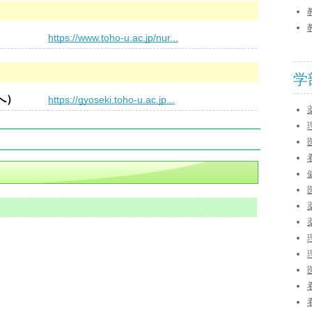
）
https://www.toho-u.ac.jp/nur...
学
へ）
https://gyoseki.toho-u.ac.jp...