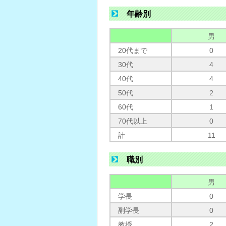
年齢別
男
20代まで
0
30代
4
40代
4
50代
2
60代
1
70代以上
0
計
11
職別
男
学長
0
副学長
0
教授
2