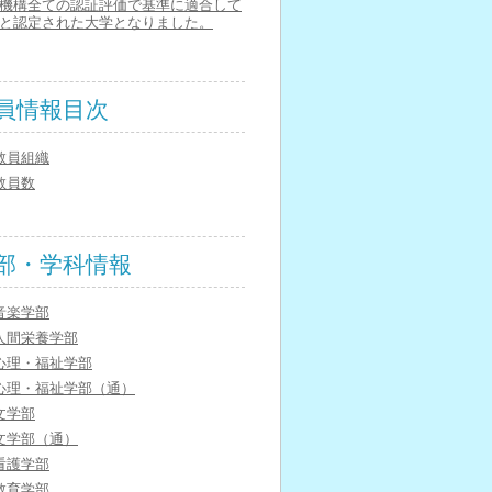
機構全ての認証評価で基準に適合して
と認定された大学となりました。
員情報目次
教員組織
教員数
部・学科情報
音楽学部
人間栄養学部
心理・福祉学部
心理・福祉学部（通）
文学部
文学部（通）
看護学部
教育学部