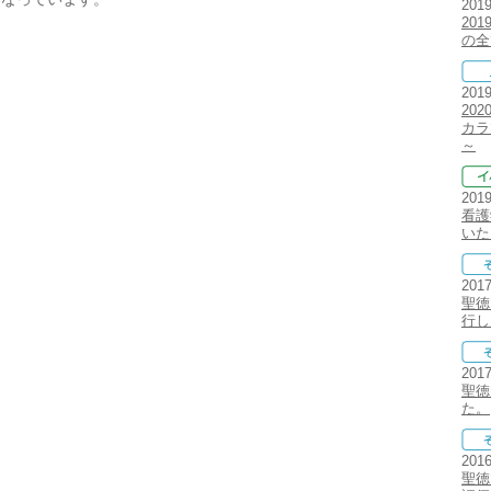
201
20
の全
201
20
カラ
～
201
看護
いた
201
聖徳
行し
201
聖徳
た。
201
聖徳