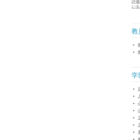
評価
いる
教
学