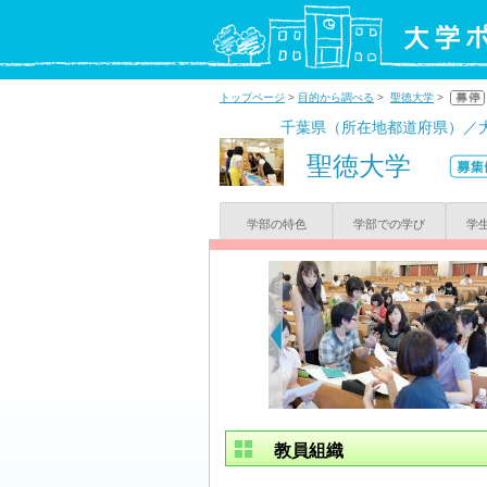
トップページ
>
目的から調べる
>
聖徳大学
>
千葉県（所在地都道府県）／
聖徳大学
学部の特色
学部での学び
学
教員組織