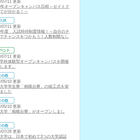
9/07/11 更新
19年オープンキャンパス日程～セイトク
てが分かる！～
9/07/11 更新
20年度 入試特待制度情報！～自分のチ
でチャンスをつかもう！人数制限なし
9/07/11 更新
学科体験型オープンキャンパスを開催
します。
7/05/10 更新
大学学生寮「相模台寮」の竣工式を挙
ました
7/05/10 更新
大学「相模台寮」がオープンしまし
6/07/28 更新
大学は、日本で初めて3つの大学認証