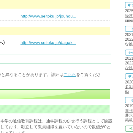
202
）
経営
http://www.seitoku.jp/jouhou...
sin
202
20
へ）
http://www.seitoku.jp/daigak...
な挑
202
20
な挑
態と異なることがあります。詳細は
こちら
をご覧くださ
202
多彩
動
201
週刊
展示
掲載
本学の通信教育課程は、通学課程の併せ行う課程として開設
しており、独立して教員組織を置いていないので数値が0と
なっています。