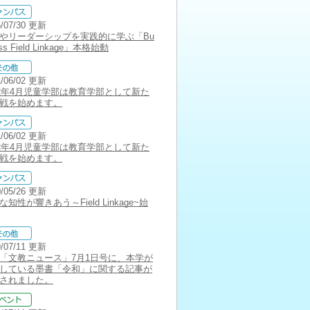
5/07/30 更新
やリーダーシップを実践的に学ぶ「Bu
ess Field Linkage」本格始動
1/06/02 更新
22年4月児童学部は教育学部として新た
戦を始めます。
1/06/02 更新
22年4月児童学部は教育学部として新た
戦を始めます。
0/05/26 更新
な知性が響きあう～Field Linkage~始
9/07/11 更新
「文教ニュース」7月1日号に、本学が
している墨書「令和」に関する記事が
されました。