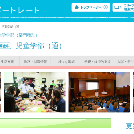
児童学部（通）
大学学部（部門種別）
児童学部（通）
生生活支援
進路・就職情報
様々な取組
学費・経済的支援
入試・学生
更