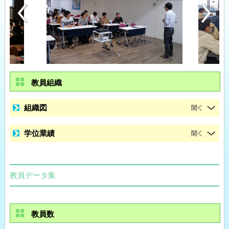
教員組織
組織図
学位業績
教員データ集
教員数