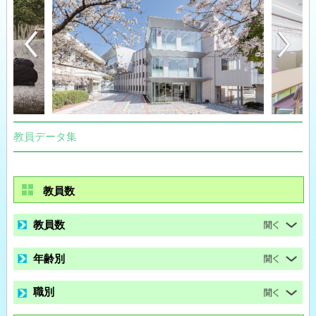
教員データ集
教員数
教員数
年齢別
職別