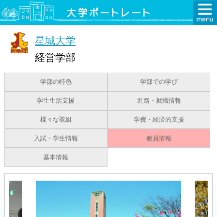
星城大学
経営学部
学部の特色
学部での学び
学生生活支援
進路・就職情報
様々な取組
学費・経済的支援
入試・学生情報
教員情報
基本情報