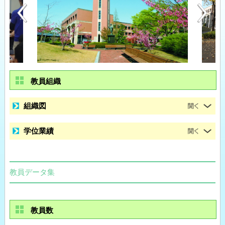
教員組織
組織図
学位業績
教員データ集
教員数