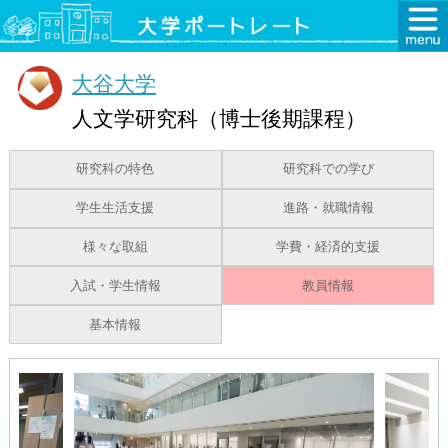
大谷大学
人文学研究科（博士後期課程）
研究科の特色
研究科での学び
学生生活支援
進路・就職情報
様々な取組
学費・経済的支援
入試・学生情報
教員情報
基本情報