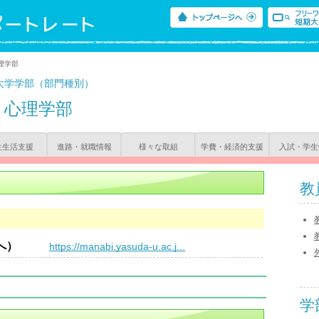
理学部
大学学部（部門種別）
心理学部
生生活支援
進路・就職情報
様々な取組
学費・経済的支援
入試・学生
教
へ）
https://manabi.yasuda-u.ac.j...
学