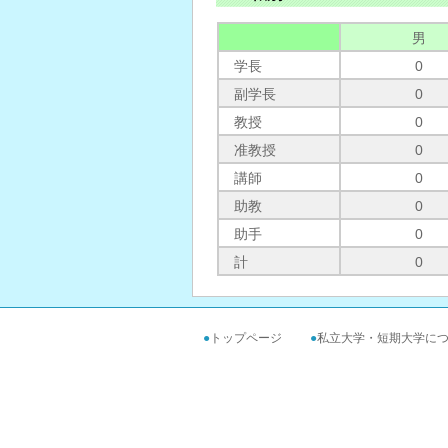
男
学長
0
副学長
0
教授
0
准教授
0
講師
0
助教
0
助手
0
計
0
●
トップページ
●
私立大学・短期大学に