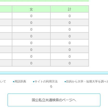
女
計
0
0
0
0
0
0
0
0
0
0
0
0
0
0
0
0
ついて
●
用語辞典
●
サイトの利用方法
●
目的から大学・短期大学を調べ
る