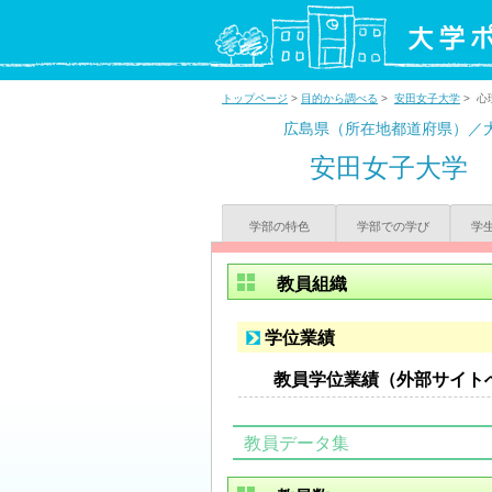
トップページ
>
目的から調べる
>
安田女子大学
> 心
広島県（所在地都道府県）／
安田女子大学
学部の特色
学部での学び
学
教員組織
学位業績
教員学位業績（外部サイト
教員データ集