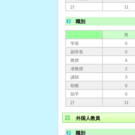
計
11
職別
男
学長
0
副学長
0
教授
6
准教授
2
講師
3
助教
0
助手
0
計
11
外国人教員
職別