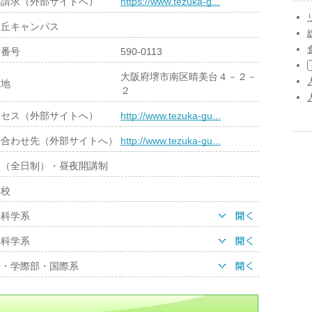
料請求（外部サイトへ）
https://www.tezuka-g...
ヶ丘キャンパス
便番号
590-0113
大阪府堺市南区晴美台４－２－
在地
２
クセス（外部サイトへ）
http://www.tezuka-gu...
い合わせ先（外部サイトへ）
http://www.tezuka-gu...
間（全日制）・昼夜開講制
学校
文科学系
活科学系
合・学際部・国際系