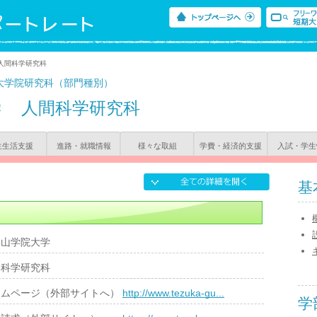
人間科学研究科
大学院研究科（部門種別）
学
人間科学研究科
生生活支援
進路・就職情報
様々な取組
学費・経済的支援
入試・学生
基
塚山学院大学
間科学研究科
ームページ（外部サイトへ）
http://www.tezuka-gu...
学