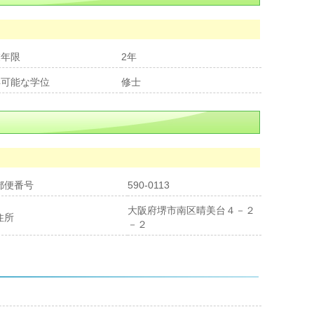
業年限
2年
得可能な学位
修士
郵便番号
590-0113
大阪府堺市南区晴美台４－２
住所
－２