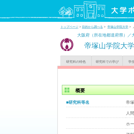
トップページ
>
目的から調べる
>
帝塚山学院大学
> 
大阪府（所在地都道府県）／
帝塚山学院大
研究科の特色
研究科での学び
学
概要
■研究科等名
帝
人
ホ