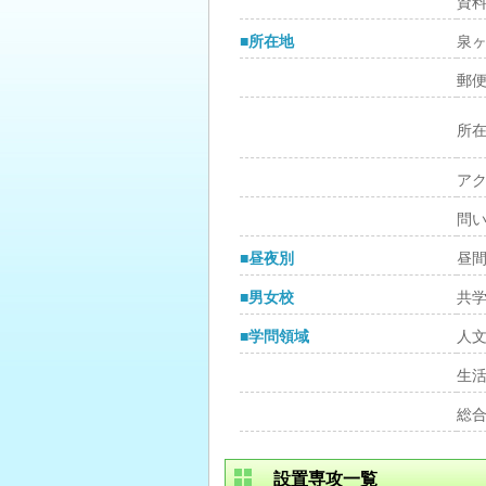
資
■所在地
泉
郵
所
ア
問
■昼夜別
昼
■男女校
共
■学問領域
人
生
総
設置専攻一覧