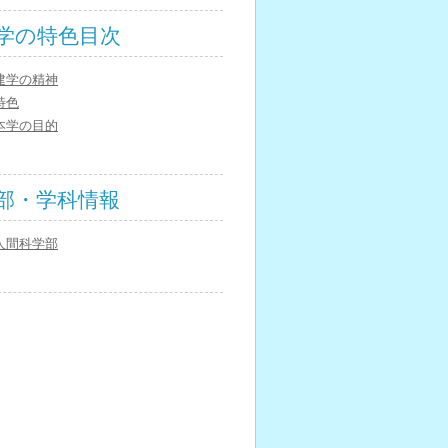
学の特色目次
建学の精神
特色
本学の目的
部・学科情報
人間科学部