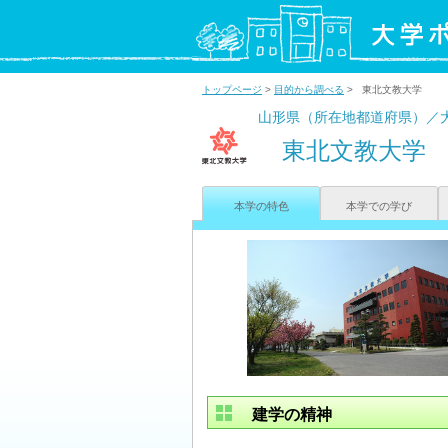
トップページ
>
目的から調べる
> 東北文教大学
山形県（所在地都道府県）／
東北文教大学
本学の特色
本学での学び
建学の精神