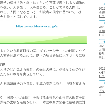
建学の精神「敬・愛・信」という言葉で表される人間像の
を敬い、人を愛し、人を信じる」ことができる人間は、
202
れる」人間になるという、創設者の信念に基づいていま
令和
しま
今も脈々と流れています。
）
https://www.t-bunkyo.ac.jp/a...
202
令和
しま
202
人間
る」という教育目標の基、ダイバーシティへの対応力やイ
校教
人材を育成するために、以下の項目を軸に大学づくりに取
中）
実現
202
とりの顔が見える教育」の保証の基に、多様な学生の学び
7月
たたかい教育を実現していく。
しま
きる課題解決力を育み、地域の課題に応え、地域を支える
202
「東
す
や「国際化への対応」を掲げる山形県や山形市の政策を踏
課程の柔軟な活用を行い、日本語教育の需要に積極的に対