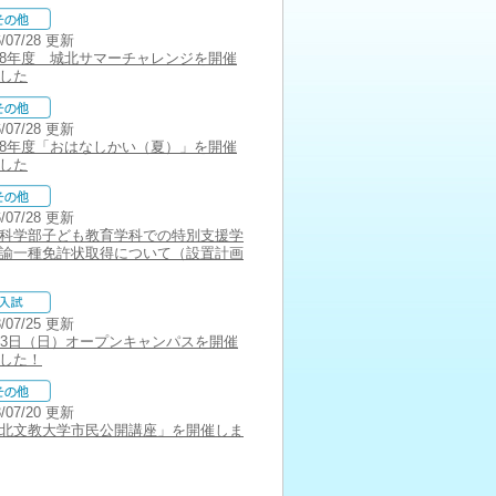
6/07/28 更新
8年度 城北サマーチャレンジを開催
した
6/07/28 更新
8年度「おはなしかい（夏）」を開催
した
6/07/28 更新
科学部子ども教育学科での特別支援学
諭一種免許状取得について（設置計画
3/07/25 更新
23日（日）オープンキャンパスを開催
した！
3/07/20 更新
北文教大学市民公開講座」を開催しま