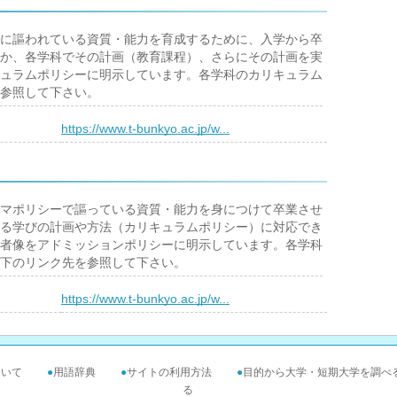
に謳われている資質・能力を育成するために、入学から卒
か、各学科でその計画（教育課程）、さらにその計画を実
ュラムポリシーに明示しています。各学科のカリキュラム
参照して下さい。
）
https://www.t-bunkyo.ac.jp/w...
マポリシーで謳っている資質・能力を身につけて卒業させ
る学びの計画や方法（カリキュラムポリシー）に対応でき
者像をアドミッションポリシーに明示しています。各学科
下のリンク先を参照して下さい。
）
https://www.t-bunkyo.ac.jp/w...
ついて
●
用語辞典
●
サイトの利用方法
●
目的から大学・短期大学を調べ
る