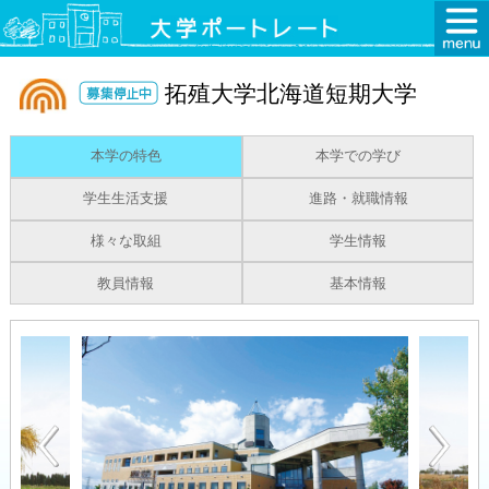
拓殖大学北海道短期大学
本学の特色
本学での学び
学生生活支援
進路・就職情報
様々な取組
学生情報
教員情報
基本情報