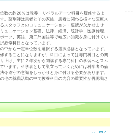
位数の約20％は教養・リベラルアーツ科目を履修するよ
す。薬剤師は患者とその家族、患者に関わる様々な医療ス
るスタッフとのコミュニケーション・連携が欠かせませ
ミュニケーション基礎、法律、経済、統計学、医療倫理、
ポーツ、英語、第二外国語等で幅広い知識を身に付けてい
択必修科目となっています。
の中から一定単位数を選択する選択必修となっています。
修することになりますが、科目によっては専門科目との関
り上げ、主に２年次から開講する専門科目の学習へとスム
ています。科学者として巣立っていくためには科学者の倫
法令遵守の意識をしっかりと身に付ける必要があります。
の他の就職活動の中で教養科目の内容の重要性が再認識さ