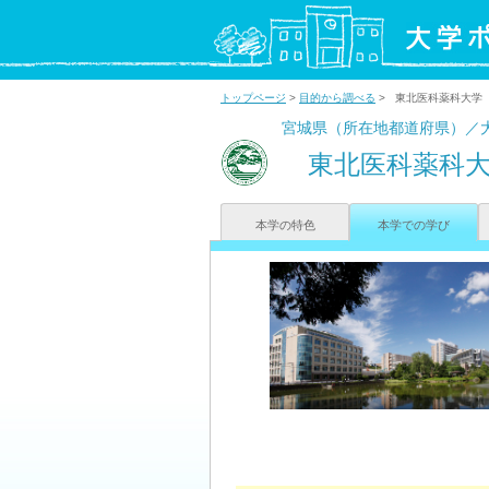
トップページ
>
目的から調べる
> 東北医科薬科大学
宮城県（所在地都道府県）／
東北医科薬科
本学の特色
本学での学び