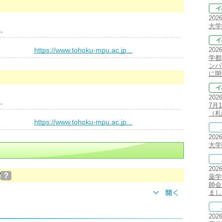
202
大学
。
）
https://www.tohoku-mpu.ac.jp...
202
学都
ンパ
に開
202
。
7月
（札
）
https://www.tohoku-mpu.ac.jp...
202
大学
202
実
？
薬学
師会
まし
202