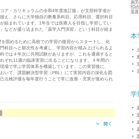
薬学
RS
コア・カリキュラムの令和4年度改訂版」が文部科学省か
受賞
据え、さらに大学独自の教養系科目、応用科目、選択科目
が組まれています。1年生では医療人を目指し学習してい
」などが盛り込まれた「薬学入門演習」という科目が組ま
本
礎を固めるために高校での学習の復習からスタートし、化
門科目へと順次性を考慮し、学習内容が積み上げられるよ
科では４年次に共用試験がありますが、これを通過すると
れぞれ11週の臨床実習に出ることになります。４年間の
現場で学ぶ学習体系を構築しています。この実習後に、
おいて、課題解決型学習（PBL）にて実習内容の深化を図
己点検評価を毎年度行うことで常に改善・充実が進められ
学
？