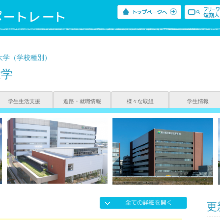
大学（学校種別）
大学
学生生活支援
進路・就職情報
様々な取組
学生情報
更