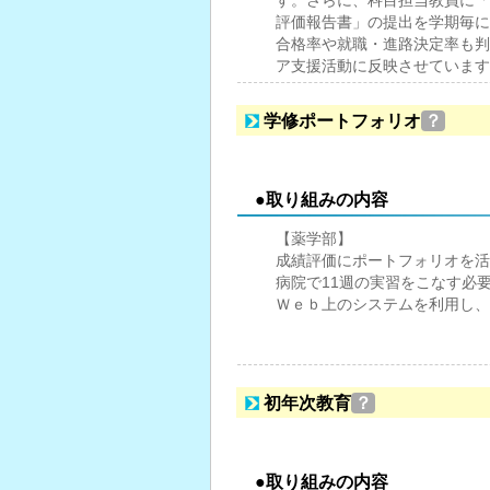
す。さらに、科目担当教員に「
評価報告書」の提出を学期毎に
合格率や就職・進路決定率も判
ア支援活動に反映させています
学修ポートフォリオ
？
●取り組みの内容
【薬学部】
成績評価にポートフォリオを活
病院で11週の実習をこなす必
Ｗｅｂ上のシステムを利用し、
初年次教育
？
●取り組みの内容