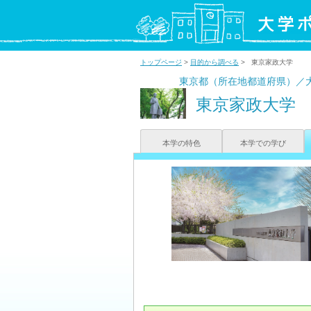
トップページ
>
目的から調べる
> 東京家政大学
東京都（所在地都道府県）／
東京家政大学
本学の特色
本学での学び