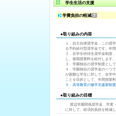
学生生活の支援
学費負担の軽減
？
●取り組みの内容
１．自主自律奨学金…この奨学
る予約給付型奨学金です。年間
２．在学生特待生奨学金制度…
し、後期授業料を給付します。
３．学園独自の奨学制度として
４．学園独自の奨学金の一つで
が困難な学生に対して、在学中
ことを目的として、年間授業料
５．高等教育の修学支援新制度
●取り組みの目標
渡辺学園関係奨学金…学業・
に対して、経済的負担を軽減し