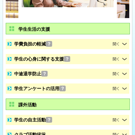
学生生活の支援
学費負担の軽減
？
学生の心身に関する支援
？
中途退学防止
？
学生アンケートの活用
？
課外活動
学生の自主活動
？
クラブ活動状況