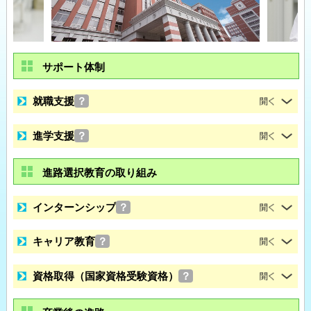
サポート体制
就職支援
？
進学支援
？
進路選択教育の取り組み
インターンシップ
？
キャリア教育
？
資格取得（国家資格受験資格）
？