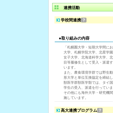
連携活動
学校間連携
？
●取り組みの内容
「札幌圏大学・短期大学間におけ
大学、札幌学院大学、北星学園
女子大学、北海道科学大学、北
目等履修生として受入・派遣す
います。
また、農食環境学群では野生動
形大学と単位互換協定を締結し2
獣医学群獣医学類では、タイ国
学生の受入、派遣を行っていま
その他にも海外大学・研究機関
施しています。
高大連携プログラム
？