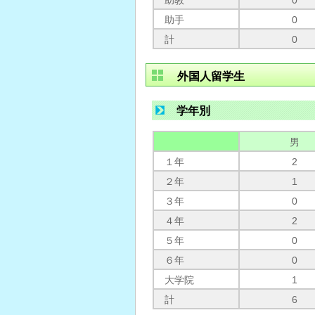
助教
0
助手
0
計
0
外国人留学生
学年別
男
１年
2
２年
1
３年
0
４年
2
５年
0
６年
0
大学院
1
計
6