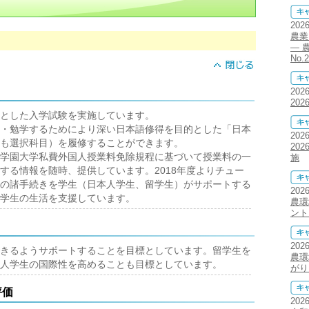
202
農業
― 
No.2
202
20
とした入学試験を実施しています。
・勉学するためにより深い日本語修得を目的とした「日本
202
も選択科目）を履修することができます。
20
学園大学私費外国人授業料免除規程に基づいて授業料の一
施
する情報を随時、提供しています。2018年度よりチュー
の諸手続きを学生（日本人学生、留学生）がサポートする
202
学生の生活を支援しています。
農環
ント
202
きるようサポートすることを目標としています。留学生を
農環
人学生の国際性を高めることも目標としています。
がり
評価
202