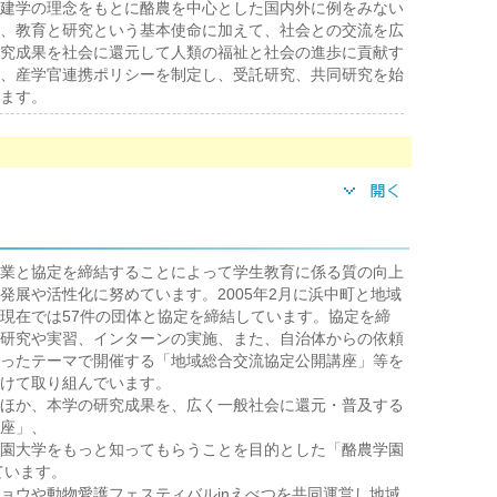
建学の理念をもとに酪農を中心とした国内外に例をみない
、教育と研究という基本使命に加えて、社会との交流を広
究成果を社会に還元して人類の福祉と社会の進歩に貢献す
、産学官連携ポリシーを制定し、受託研究、共同研究を始
ます。
業と協定を締結することによって学生教育に係る質の向上
発展や活性化に努めています。2005年2月に浜中町と地域
現在では57件の団体と協定を締結しています。協定を締
研究や実習、インターンの実施、また、自治体からの依頼
ったテーマで開催する「地域総合交流協定公開講座」等を
けて取り組んでいます。
ほか、本学の研究成果を、広く一般社会に還元・普及する
座」、
園大学をもっと知ってもらうことを目的とした「酪農学園
ています。
ョウや動物愛護フェスティバルinえべつを共同運営し地域