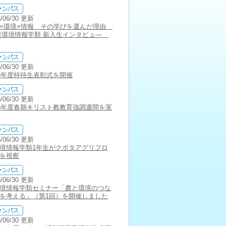
6/06/30 更新
×環境×情報 その学びを選んだ理由
農環境情報学類 新入生インタビュ―
6/06/30 更新
26年度特待生表彰式を開催
6/06/30 更新
26年度春期キリスト教教育強調週間を実
6/06/30 更新
境情報学類1年生がクボタアグリフロ
を視察
6/06/30 更新
境情報学類セミナー「農と環境のつな
を考える」（第1回）を開催しました
6/06/30 更新