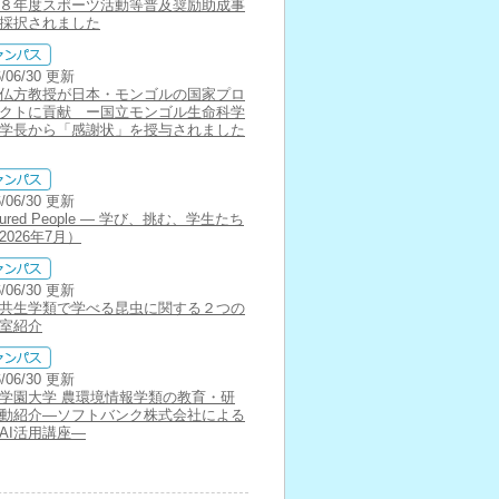
８年度スポーツ活動等普及奨励助成事
採択されました
6/06/30 更新
仏方教授が日本・モンゴルの国家プロ
クトに貢献 ー国立モンゴル生命科学
学長から「感謝状」を授与されました
6/06/30 更新
tured People ― 学び、挑む、学生たち
2026年7月）
6/06/30 更新
共生学類で学べる昆虫に関する２つの
室紹介
6/06/30 更新
学園大学 農環境情報学類の教育・研
動紹介―ソフトバンク株式会社による
AI活用講座―