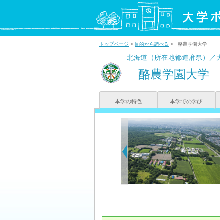
トップページ
>
目的から調べる
> 酪農学園大学
北海道（所在地都道府県）／
酪農学園大学
本学の特色
本学での学び