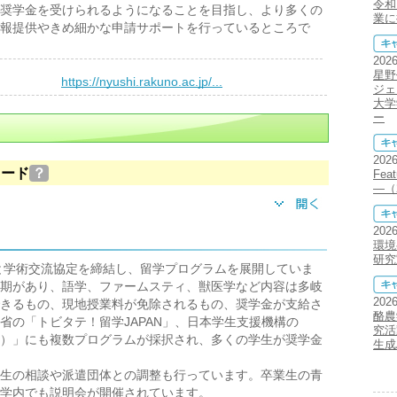
令和
奨学金を受けられるようになることを目指し、より多くの
業に
報提供やきめ細かな申請サポートを行っているところで
202
星野
）
https://nyushi.rakuno.ac.jp/...
ジェ
大学
ー
202
ロード
？
Fea
―（
202
環境
研究
学と学術交流協定を締結し、留学プログラムを展開していま
期があり、語学、ファームスティ、獣医学など内容は多岐
202
きるもの、現地授業料が免除されるもの、奨学金が支給さ
酪農
省の「トビタテ！留学JAPAN」、日本学生支援機構の
究活
）」にも複数プログラムが採択され、多くの学生が奨学金
生成
生の相談や派遣団体との調整も行っています。卒業生の青
学内でも説明会が開催されています。