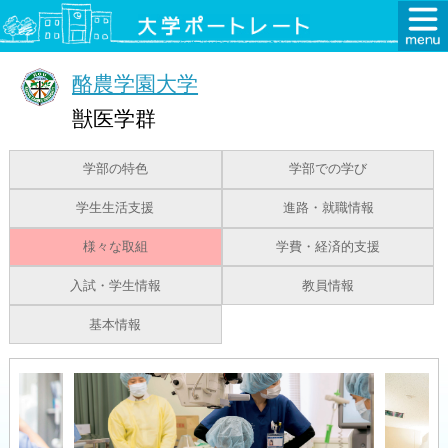
酪農学園大学
獣医学群
学部の特色
学部での学び
学生生活支援
進路・就職情報
様々な取組
学費・経済的支援
入試・学生情報
教員情報
基本情報