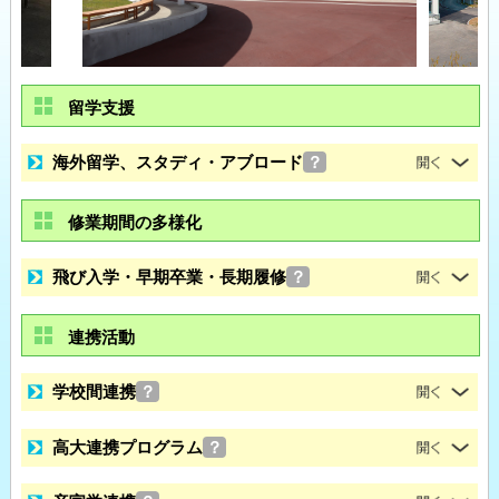
留学支援
海外留学、スタディ・アブロード
？
修業期間の多様化
飛び入学・早期卒業・長期履修
？
連携活動
学校間連携
？
高大連携プログラム
？