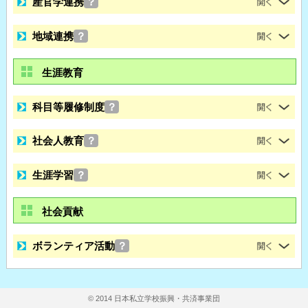
産官学連携
？
地域連携
？
生涯教育
科目等履修制度
？
社会人教育
？
生涯学習
？
社会貢献
ボランティア活動
？
© 2014 日本私立学校振興・共済事業団