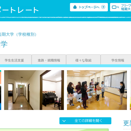
短期大学（学校種別）
大学
学生生活支援
進路・就職情報
様々な取組
学生情報
更