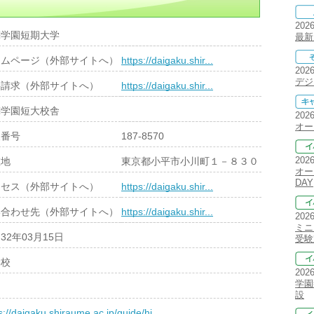
202
梅学園短期大学
最新
ームページ（外部サイトへ）
https://daigaku.shir...
202
デジ
料請求（外部サイトへ）
https://daigaku.shir...
梅学園短大校舎
202
オー
便番号
187-8570
202
在地
東京都小平市小川町１－８３０
オー
DAY
クセス（外部サイトへ）
https://daigaku.shir...
い合わせ先（外部サイトへ）
https://daigaku.shir...
202
ミニ
32年03月15日
受験
学校
202
学園
設
s://daigaku.shiraume.ac.jp/guide/hi...