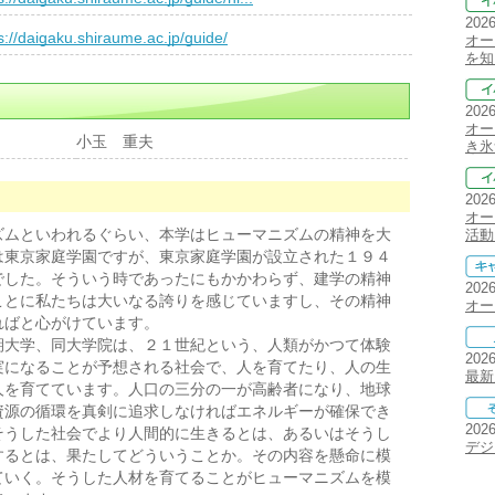
202
s://daigaku.shiraume.ac.jp/guide/
オー
を知
202
オー
小玉 重夫
き氷
202
オー
ムといわれるぐらい、本学はヒューマニズムの精神を大
活動
は東京家庭学園ですが、東京家庭学園が設立された１９４
でした。そういう時であったにもかかわらず、建学の精神
202
ことに私たちは大いなる誇りを感じていますし、その精神
オー
ればと心がけています。
大学、同大学院は、２１世紀という、人類がかつて体験
202
実になることが予想される社会で、人を育てたり、人の生
最新
人を育てています。人口の三分の一が高齢者になり、地球
資源の循環を真剣に追求しなければエネルギーが確保でき
202
そうした社会でより人間的に生きるとは、あるいはそうし
デジ
するとは、果たしてどういうことか。その内容を懸命に模
ていく。そうした人材を育てることがヒューマニズムを模