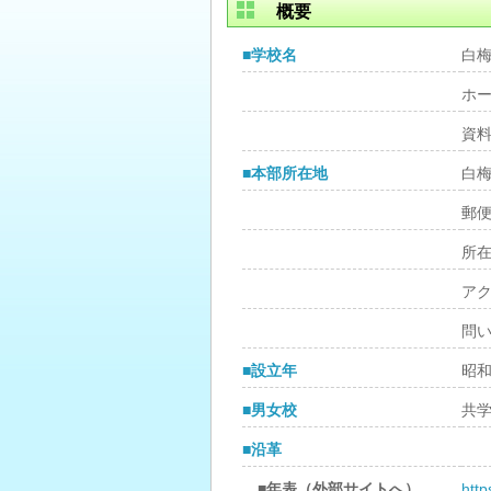
概要
■学校名
白
ホ
資
■本部所在地
白
郵
所
ア
問
■設立年
昭和
■男女校
共
■沿革
■年表（外部サイトへ）
http