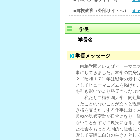
■自校教育（外部サイトへ）
http
学長
学長名
学長メッセージ
白梅学園といえばヒューマニズ
事にしてきました。本学の前身
２（昭和１７）年は戦争の最中
としてヒューマニズムを掲げた
を引き継いでより発展させなけ
私たち白梅学園大学、同短期
したことのないことが次々と現
き様を支えたりする仕事に就く
規模の気候変動が日常になり、
ないことがすぐに現実になる、
た社会をもっと人間的な社会に
索して実際に自分の生き方とし