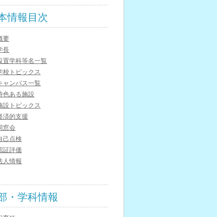
本情報目次
概要
学長
設置学科等名一覧
学校トピックス
キャンパス一覧
特色ある施設
施設トピックス
経済的支援
同窓会
自己点検
認証評価
法人情報
部・学科情報