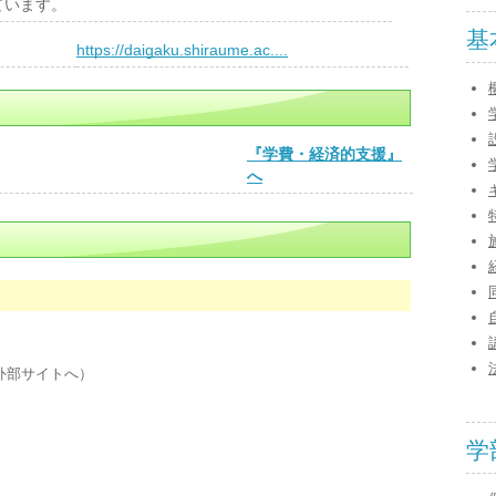
ています。
基
）
https://daigaku.shiraume.ac....
『学費・経済的支援』
へ
外部サイトへ）
学