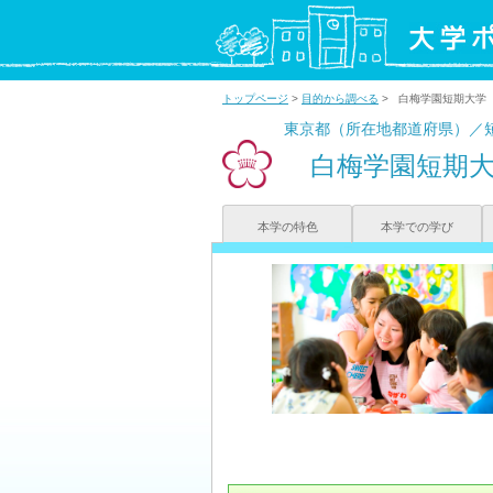
トップページ
>
目的から調べる
> 白梅学園短期大学
東京都（所在地都道府県）／
白梅学園短期
本学の特色
本学での学び