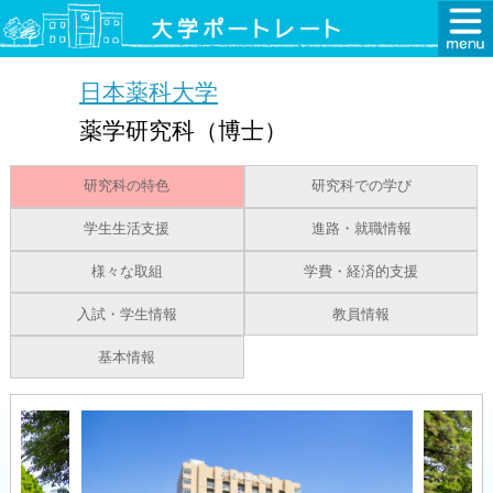
日本薬科大学
薬学研究科（博士）
研究科の特色
研究科での学び
学生生活支援
進路・就職情報
様々な取組
学費・経済的支援
入試・学生情報
教員情報
基本情報