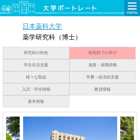
日本薬科大学
薬学研究科（博士）
研究科の特色
研究科での学び
学生生活支援
進路・就職情報
様々な取組
学費・経済的支援
入試・学生情報
教員情報
基本情報