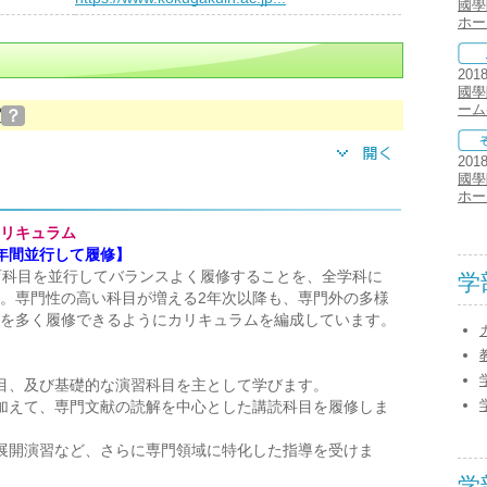
國學
ホー
201
國學
ーム
実
？
201
國學
ホー
リキュラム
年間並行して履修】
育科目を並行してバランスよく履修することを、全学科に
学
。専門性の高い科目が増える2年次以降も、専門外の多様
を多く履修できるようにカリキュラムを編成しています。
目、及び基礎的な演習科目を主として学びます。
加えて、専門文献の読解を中心とした講読科目を履修しま
展開演習など、さらに専門領域に特化した指導を受けま
学