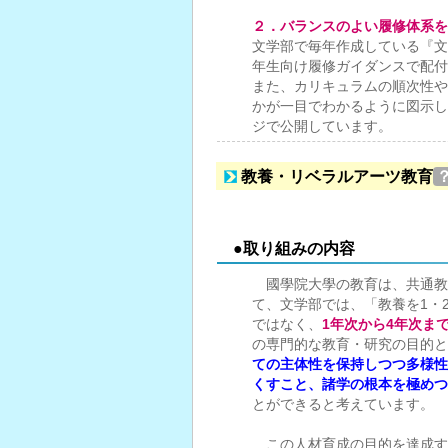
２．バランスのよい履修体系を
文学部で毎年作成している『文
年生向け履修ガイダンスで配付
また、カリキュラムの順次性や
かが一目でわかるように図示し
ジで公開しています。
教養・リベラルアーツ教育
●取り組みの内容
國學院大學の教育は、共通教
て、文学部では、「教養を1・
ではなく、
1
年次から4年次ま
の専門的な教育・研究の目的と
ての主体性を保持しつつ多様性
くすこと、諸学の根本を極めつ
とができると考えています。
この人材育成の目的を達成す