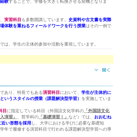
経験
することで、学修を大きく転換させる契機となりま
、
実習科目
も多数開講しています。
史資料や古文書を実際
場体験を重ねるフィールドワークを行う授業
はその一例で
では、学生の主体的参加や活動を重視しています。
であり、特長でもある
演習科目
において、
学生が主体的に
というスタイルの授業（課題解決型学習）
を実施していま
科目
に指定している科目（外国語文化学科の
「外国語文化
入演習」
、哲学科の
「基礎演習Ⅰ」
など）では、
おおむね
に近い形態を採用
し、大学における学びに必要な基礎知
学年で履修する演習科目で行われる課題解決型学習への導