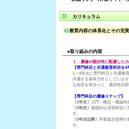
カリキュラム
教育内容の体系化とその充
●取り組みの内容
１．履修の順次性に配慮したカ
【専門科目と共通教育科目を4
1～4年次に専門科目と共通教
共通する基本方針としています
な知見を得るべく、選択科目群
【専門科目の履修ステップ】
〔1年次〕
入門・概説・概論科
〔2年次〕
基礎的な演習科目に
す。
〔3年次以降〕
卒業論文指導や
す。