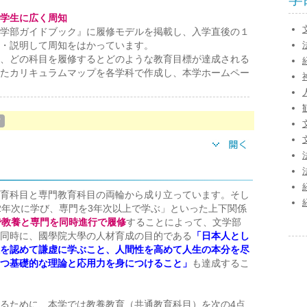
学生に広く周知
学部ガイドブック』に履修モデルを掲載し、入学直後の１
・説明して周知をはかっています。
、どの科目を履修するとどのような教育目標が達成される
たカリキュラムマップを各学科で作成し、本学ホームペー
？
育科目と専門教育科目の両輪から成り立っています。そし
2年次に学び、専門を3年次以上で学ぶ」といった上下関係
で教養と専門を同時進行で履修
することによって、文学部
同時に、國學院大學の人材育成の目的である
「日本人とし
を認めて謙虚に学ぶこと、人間性を高めて人生の本分を尽
つ基礎的な理論と応用力を身につけること」
も達成するこ
るために、本学では教養教育（共通教育科目）を次の4点