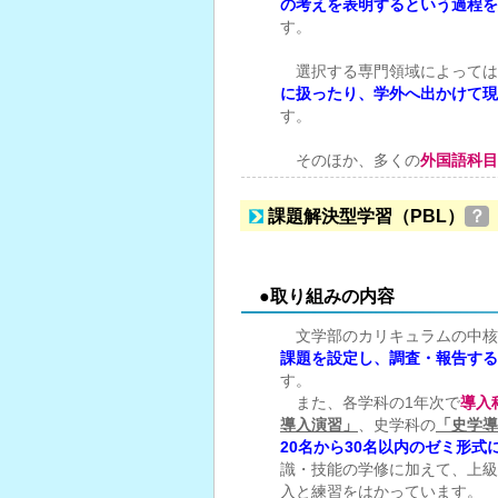
の考えを表明するという過程を
す。
選択する専門領域によっては
に扱ったり、学外へ出かけて現
す。
そのほか、多くの
外国語科目
課題解決型学習（PBL）
？
●取り組みの内容
文学部のカリキュラムの中核
課題を設定し、調査・報告する
す。
また、各学科の1年次で
導入
導入演習」
、史学科の
「史学導
20名から30名以内のゼミ形式
識・技能の学修に加えて、上級
入と練習をはかっています。