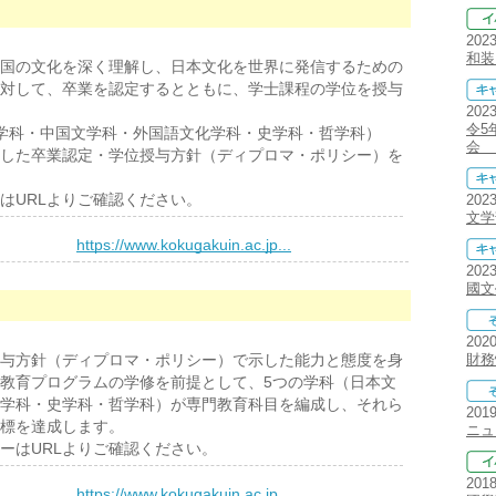
202
和装
国の文化を深く理解し、日本文化を世界に発信するための
対して、卒業を認定するとともに、学士課程の学位を授与
202
令5
学科・中国文学科・外国語文化学科・史学科・哲学科）
会 
した卒業認定・学位授与方針（ディプロマ・ポリシー）を
はURLよりご確認ください。
202
文学
）
https://www.kokugakuin.ac.jp...
202
國文
202
与方針（ディプロマ・ポリシー）で示した能力と態度を身
財務
教育プログラムの学修を前提として、5つの学科（日本文
学科・史学科・哲学科）が専門教育科目を編成し、それら
201
標を達成します。
ニュ
はURLよりご確認ください。
201
）
https://www.kokugakuin.ac.jp...