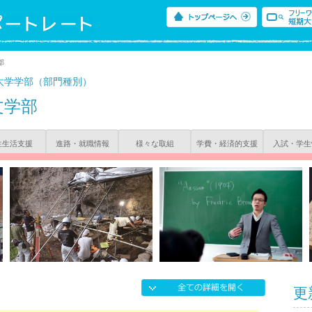
部
大学学部（部門種別）
文学部
生生活支援
進路・就職情報
様々な取組
学費・経済的支援
入試・学生
更