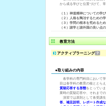
から成る学びと位置づけて、常
（１）神道精神についての学び
（２）人格を陶冶するための学
（３）学問の根本を究めるため
（４）諸学と諸外国の良い点の
教育方法
アクティブラーニング
？
●取り組みの内容
各学科の専門科目において学
目は各学科の教育の核ととらえ
質疑応答する形態
をとっていま
業時の質疑応答や、それまでの
演習では原則として各受講生
答、補足説明、レポート作成な