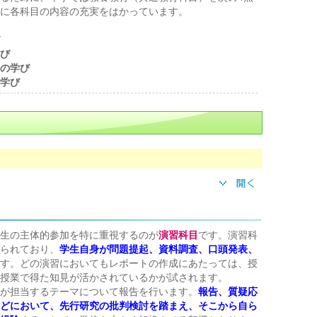
に各科目の内容の充実をはかっています。
び
の学び
学び
生の主体的参加を特に重視するのが
演習科目
です。演習科
られており、
学生自身が問題提起、資料調査、口頭発表、
す。どの演習においてもレポートの作成にあたっては、授
授業で得た知見が活かされているかが試されます。
が担当するテーマについて報告を行います。
報告、質疑応
どにおいて、先行研究の批判検討を踏まえ、そこから自ら