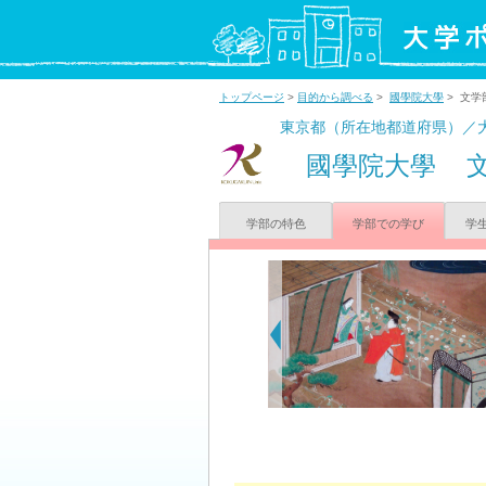
トップページ
>
目的から調べる
>
國學院大學
> 文学
東京都（所在地都道府県）／
國學院大學
学部の特色
学部での学び
学