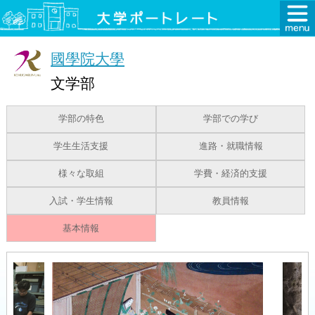
國學院大學
文学部
学部の特色
学部での学び
学生生活支援
進路・就職情報
様々な取組
学費・経済的支援
入試・学生情報
教員情報
基本情報