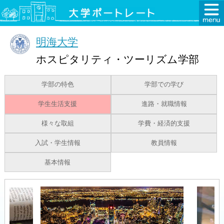
明海大学
ホスピタリティ・ツーリズム学部
学部の特色
学部での学び
学生生活支援
進路・就職情報
様々な取組
学費・経済的支援
入試・学生情報
教員情報
基本情報