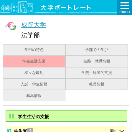
成蹊大学
法学部
学部の特色
学部での学び
学生生活支援
進路・就職情報
様々な取組
学費・経済的支援
入試・学生情報
教員情報
基本情報
学生生活の支援
学生寮
？