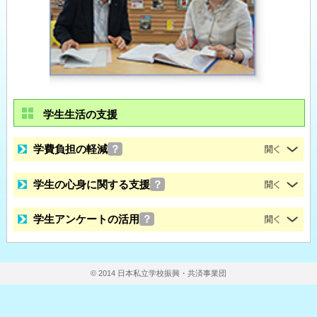
学生生活の支援
学費負担の軽減
？
学生の心身に関する支援
？
学生アンケートの活用
？
© 2014 日本私立学校振興・共済事業団