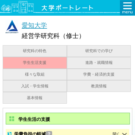
愛知大学
経営学研究科（修士）
研究科の特色
研究科での学び
学生生活支援
進路・就職情報
様々な取組
学費・経済的支援
入試・学生情報
教員情報
基本情報
学生生活の支援
学費負担の軽減
？