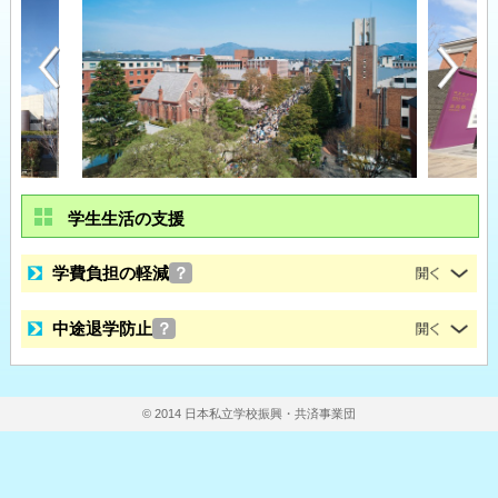
学生生活の支援
学費負担の軽減
？
中途退学防止
？
© 2014 日本私立学校振興・共済事業団