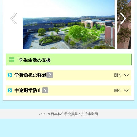
学生生活の支援
学費負担の軽減
？
中途退学防止
？
© 2014 日本私立学校振興・共済事業団