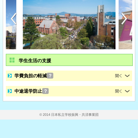
学生生活の支援
学費負担の軽減
？
中途退学防止
？
© 2014 日本私立学校振興・共済事業団