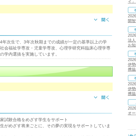
イ」
202
開智
202
法人
4年次生で、3年次秋期までの成績が一定の基準以上の学
お知
社会福祉学専攻・児童学専攻、心理学研究科臨床心理学専
の学内選抜を実施しています。
202
伊勢
携協
202
伊勢
携協
202
オー
家試験合格をめざす学生をサポート
生がめざす将来ごとに、その夢の実現をサポートしていま