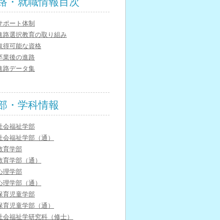
路・就職情報目次
サポート体制
進路選択教育の取り組み
取得可能な資格
卒業後の進路
進路データ集
部・学科情報
社会福祉学部
社会福祉学部（通）
教育学部
教育学部（通）
心理学部
心理学部（通）
保育児童学部
保育児童学部（通）
社会福祉学研究科（修士）