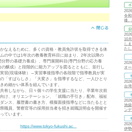
202
令和
後、
202
10
しま
たし
かなえるために、多くの資格・教員免許状を取得できる体
ムの中では1年次の教養教育科目に始まり、2年次以降の
門分野の基礎力養成）、専門展開科目(専門分野の応力養
202
力の醸成）と段階的に能力アップを図るとともに、並行し
オー
実習(現場体験）→実習事後指導の各段階で指導教員が実
の「すばらしさ」「大変さ」を指導するなど、一人ひとり
202
きめ細かい体系を組んでいます。
台湾
共有しながら、日々個々の学生支援に当たり、卒業年次前
向け、オリエンテーション、「就職の手引き」配布、福祉
202
ダンス、履歴書の書き方、模擬面接指導などに当たるとと
池袋
県職員、警察官等の採用担当者を招き就職説明会を開催す
ンデ
っています。
202
）
https://www.tokyo-fukushi.ac...
伊勢