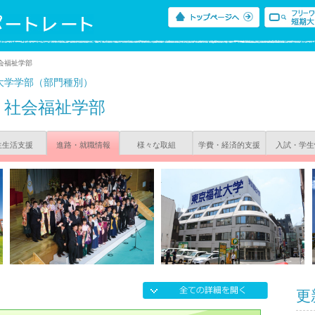
会福祉学部
大学学部（部門種別）
社会福祉学部
生生活支援
進路・就職情報
様々な取組
学費・経済的支援
入試・学生
更