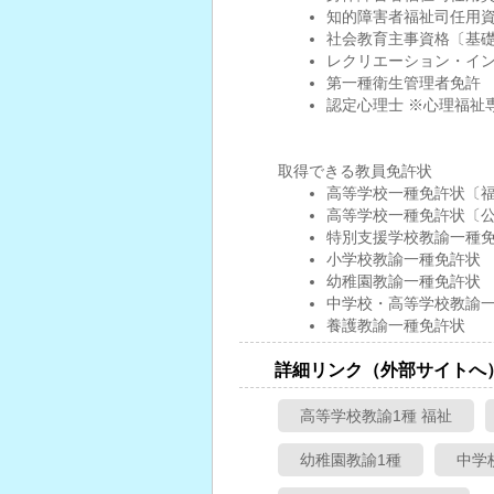
知的障害者福祉司任用
社会教育主事資格〔基
レクリエーション・イ
第一種衛生管理者免許
認定心理士 ※心理福祉
取得できる教員免許状
高等学校一種免許状〔
高等学校一種免許状〔
特別支援学校教諭一種
小学校教諭一種免許状
幼稚園教諭一種免許状
中学校・高等学校教諭
養護教諭一種免許状
詳細リンク（外部サイトへ
高等学校教諭1種 福祉
幼稚園教諭1種
中学