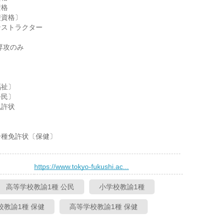
資格
礎資格〕
ンストラクター
専攻のみ
福祉〕
公民〕
免許状
一種免許状〔保健〕
）
https://www.tokyo-fukushi.ac...
高等学校教諭1種 公民
小学校教諭1種
校教諭1種 保健
高等学校教諭1種 保健