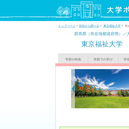
トップページ
>
目的から調べる
>
東京福祉大学
> 社
群馬県（所在地都道府県）／
東京福祉大学
学部の特色
学部での学び
学