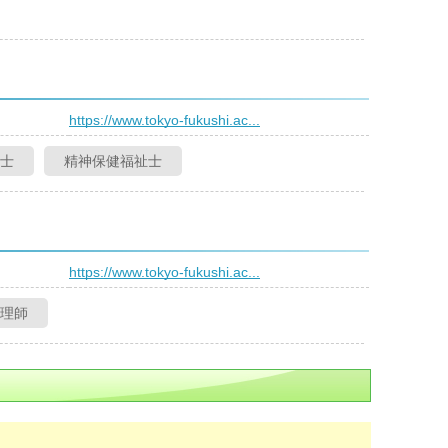
）
https://www.tokyo-fukushi.ac...
士
精神保健福祉士
）
https://www.tokyo-fukushi.ac...
理師