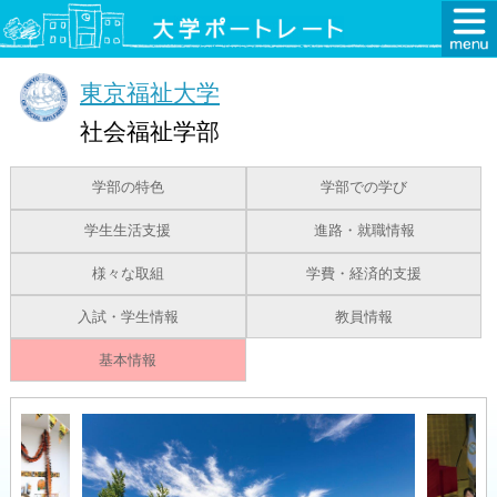
東京福祉大学
社会福祉学部
学部の特色
学部での学び
学生生活支援
進路・就職情報
様々な取組
学費・経済的支援
入試・学生情報
教員情報
基本情報