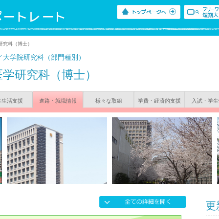
研究科（博士）
／大学院研究科（部門種別）
医学研究科（博士）
生生活支援
進路・就職情報
様々な取組
学費・経済的支援
入試・学生
更