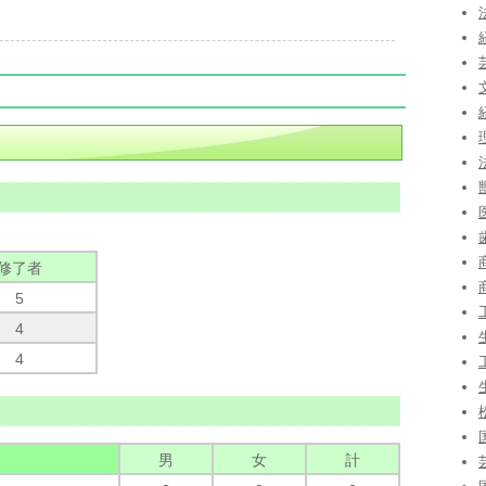
修了者
5
4
4
男
女
計