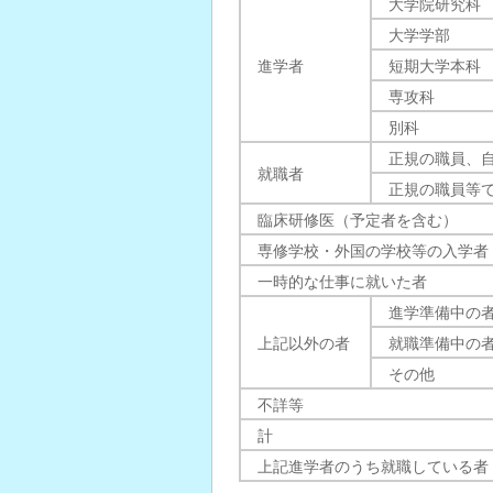
大学院研究科
大学学部
進学者
短期大学本科
専攻科
別科
正規の職員、
就職者
正規の職員等
臨床研修医（予定者を含む）
専修学校・外国の学校等の入学者
一時的な仕事に就いた者
進学準備中の
上記以外の者
就職準備中の
その他
不詳等
計
上記進学者のうち就職している者