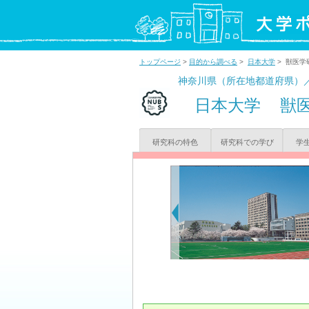
トップページ
>
目的から調べる
>
日本大学
> 獣医学
神奈川県（所在地都道府県）
日本大学
獣
研究科の特色
研究科での学び
学