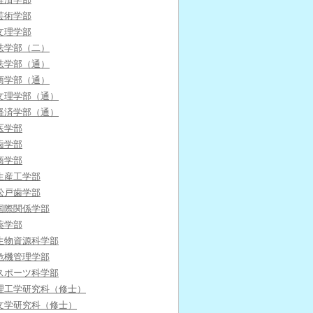
芸術学部
文理学部
法学部（二）
法学部（通）
商学部（通）
文理学部（通）
経済学部（通）
医学部
歯学部
商学部
生産工学部
松戸歯学部
国際関係学部
薬学部
生物資源科学部
危機管理学部
スポーツ科学部
理工学研究科（修士）
文学研究科（修士）