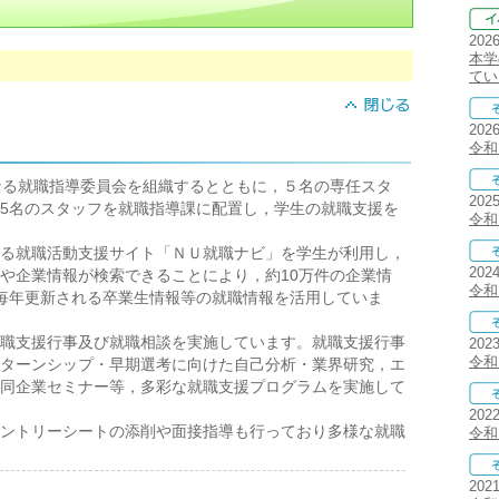
202
本学
てい
202
令和
なる就職指導委員会を組織するとともに，５名の専任スタ
202
5名のスタッフを就職指導課に配置し，学生の就職支援を
令和
る就職活動支援サイト「ＮＵ就職ナビ」を学生が利用し，
202
や企業情報が検索できることにより，約10万件の企業情
令和
毎年更新される卒業生情報等の就職情報を活用していま
職支援行事及び就職相談を実施しています。就職支援行事
202
令和
ターンシップ・早期選考に向けた自己分析・業界研究，エ
同企業セミナー等，多彩な就職支援プログラムを実施して
202
ントリーシートの添削や面接指導も行っており多様な就職
令和
202