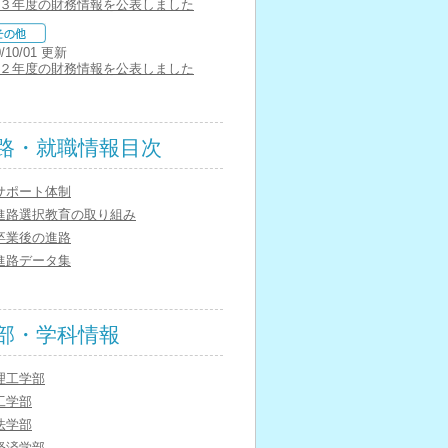
３年度の財務情報を公表しました
0/10/01 更新
２年度の財務情報を公表しました
路・就職情報目次
サポート体制
進路選択教育の取り組み
卒業後の進路
進路データ集
部・学科情報
理工学部
工学部
法学部
経済学部