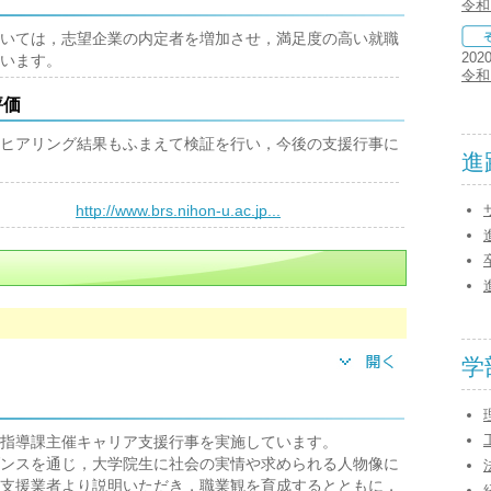
令和
いては，志望企業の内定者を増加させ，満足度の高い就職
202
います。
令和
評価
ヒアリング結果もふまえて検証を行い，今後の支援行事に
進
）
http://www.brs.nihon-u.ac.jp...
学
指導課主催キャリア支援行事を実施しています。
ンスを通じ，大学院生に社会の実情や求められる人物像に
支援業者より説明いただき，職業観を育成するとともに，