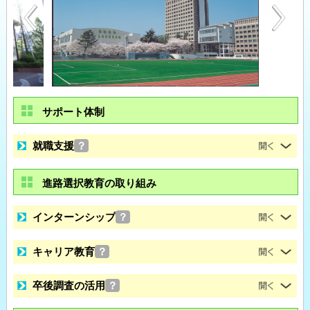
サポート体制
就職支援
？
進路選択教育の取り組み
インターンシップ
？
キャリア教育
？
卒後調査の活用
？