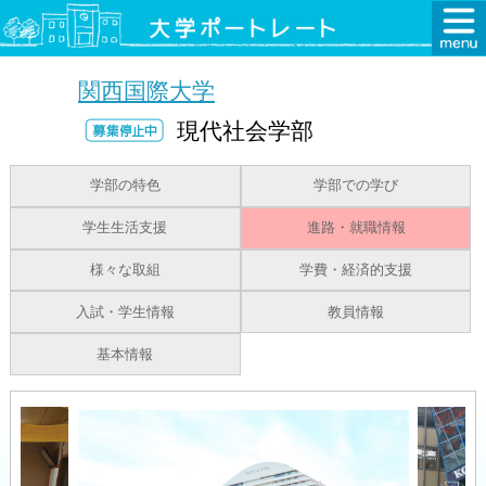
関西国際大学
現代社会学部
学部の特色
学部での学び
学生生活支援
進路・就職情報
様々な取組
学費・経済的支援
入試・学生情報
教員情報
基本情報