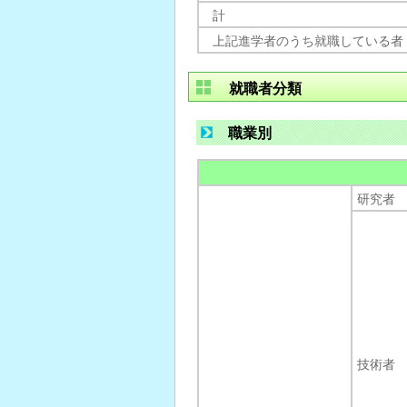
計
上記進学者のうち就職している者
就職者分類
職業別
研究者
技術者