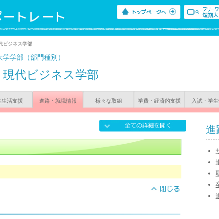
代ビジネス学部
大学学部（部門種別）
現代ビジネス学部
生生活支援
進路・就職情報
様々な取組
学費・経済的支援
入試・学生
進