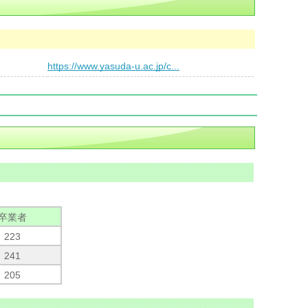
）
https://www.yasuda-u.ac.jp/c...
卒業者
223
241
205