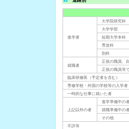
進路別
大学院研究科
大学学部
進学者
短期大学本科
専攻科
別科
正規の職員、
就職者
正規の職員等
臨床研修医（予定者を含む）
専修学校・外国の学校等の入学者
一時的な仕事に就いた者
進学準備中の
上記以外の者
就職準備中の
その他
不詳等