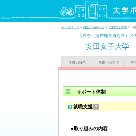
トップページ
>
目的から調べる
>
安田女子大学
> 現
広島県（所在地都道府県）／
安田女子大学
学部の特色
学部での学び
学
サポート体制
就職支援
？
●取り組みの内容