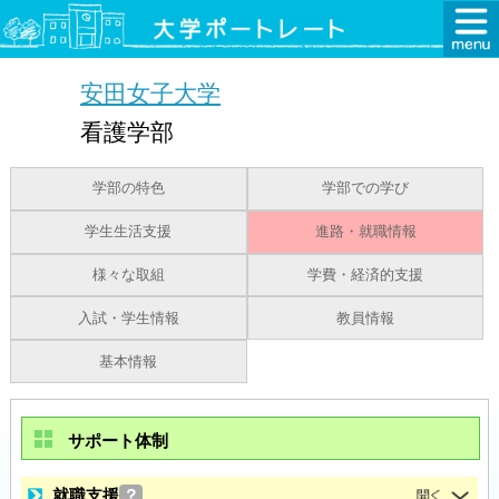
安田女子大学
看護学部
学部の特色
学部での学び
学生生活支援
進路・就職情報
様々な取組
学費・経済的支援
入試・学生情報
教員情報
基本情報
サポート体制
就職支援
？