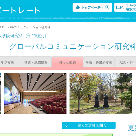
 グローバルコミュニケーション研究科
大学院研究科（部門種別）
学
グローバルコミュニケーション研究
生生活支援
進路・就職情報
様々な取組
学費・経済的支援
入試・学生
更