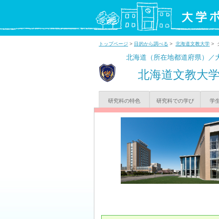
トップページ
>
目的から調べる
>
北海道文教大学
>
北海道（所在地都道府県）／
北海道文教大
研究科の特色
研究科での学び
学