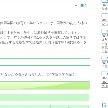
202
作業
202
鶴岡学園の教育100年ビジョンには、国際性のある人材の
7/
。
対応するため、学生には海外留学を推奨しています。
202
として、本学が許可する1セメスター以上の留学では学生
３年
が指定する短期留学では最大5万円（在学中1回に限る）を
ゃな
病気
「看
202
「看
ていないため表示されません。（大学院大学を除く）
202
20
文 
様