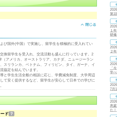
202
第1
202
１年
研修
よび国外(中国）で実施し、留学生を積極的に受入れてい
202
２年
交換留学生を受入れ、交流活動も盛んに行っています。2
5大学（アメリカ、オーストラリア、カナダ、ニュージーラン
202
、スリランカ、ベトナム、フィリピン、タイ、ガーナ、イ
「今
流協定を結んでいます。
学べ
導と学生生活全般の相談に応じ、学費減免制度、大学周辺
して安く提供するなど、留学生が安心して日本での学びに
202
。
7月
202
恵庭
た！
ロード
？