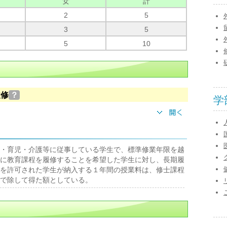
女
計
2
5
3
5
5
10
履修
？
学
・育児・介護等に従事している学生で、標準修業年限を越
に教育課程を履修することを希望した学生に対し、長期履
を許可された学生が納入する１年間の授業料は、修士課程
で除して得た額としている。