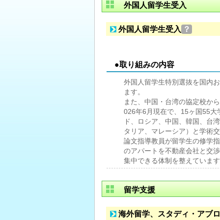
外国人留学生受入
外国人留学生受入
？
●取り組みの内容
外国人留学生特別選抜を国内お
ます。
また、中国・台湾の協定校から
026年6月現在で、15ヶ国5
ド、ロシア、中国、韓国、台湾
タリア、マレーシア）と学術交
論文指導教員が留学生の修学指
のアパートを不動産会社と交渉
集中できる体制を整えています
留学支援
海外留学、スタディ・アブ