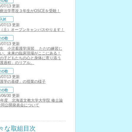
6/07/13 更新
療法学専攻３年生がOSCEを受験！
6/07/13 更新
18（土）オープンキャンパスやります！
6/07/13 更新
生 小児看護学演習 ただの練習じ
い。未来の臨床現場がここにある！
の子どもたちの心と身体に寄り添う
護過程」のリアル。
6/07/13 更新
護学の基礎」の授業の様子
6/06/30 更新
25年度 北海道文教大学大学院 修士論
合同公開発表会について
々な取組目次