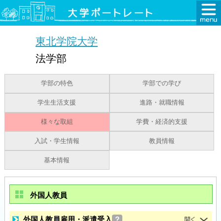
東北学院大学
法学部
学部の特色
学部での学び
学生生活支援
進路・就職情報
様々な取組
学費・経済的支援
入試・学生情報
教員情報
基本情報
外国人教員
外国人教員雇用・派遣受入
？