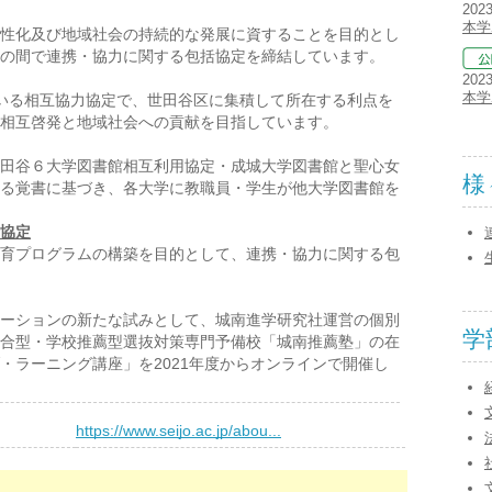
202
本学
性化及び地域社会の持続的な発展に資することを目的とし
の間で連携・協力に関する包括協定を締結しています。
202
本学
いる相互協力協定で、世田谷区に集積して所在する利点を
る相互啓発と地域社会への貢献を目指しています。
田谷６大学図書館相互利用協定・成城大学図書館と聖心女
様
る覚書に基づき、各大学に教職員・学生が他大学図書館を
協定
育プログラムの構築を目的として、連携・協力に関する包
ーションの新たな試みとして、城南進学研究社運営の個別
学
合型・学校推薦型選抜対策専門予備校「城南推薦塾」の在
・ラーニング講座」を2021年度からオンラインで開催し
）
https://www.seijo.ac.jp/abou...