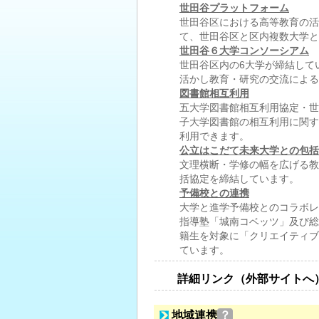
世田谷プラットフォーム
世田谷区における高等教育の活
て、世田谷区と区内複数大学と
世田谷６大学コンソーシアム
世田谷区内の6大学が締結して
活かし教育・研究の交流によ
図書館相互利用
五大学図書館相互利用協定・世
子大学図書館の相互利用に関す
利用できます。
公立はこだて未来大学との包括
文理横断・学修の幅を広げる教
括協定を締結しています。
予備校との連携
大学と進学予備校とのコラボレ
指導塾「城南コベッツ」及び総
籍生を対象に「クリエイティブ
ています。
詳細リンク（外部サイトへ
地域連携
？