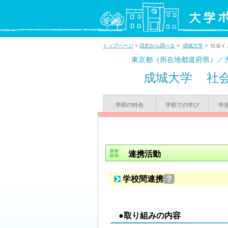
トップページ
>
目的から調べる
>
成城大学
> 社会イ
東京都（所在地都道府県）／
成城大学
社
学部の特色
学部での学び
学
連携活動
学校間連携
？
●取り組みの内容