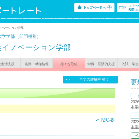
ノベーション学部
大学学部（部門種別）
会イノベーション学部
生生活支援
進路・就職情報
様々な取組
学費・経済的支援
入試・学生
更
202
本学
202
本学