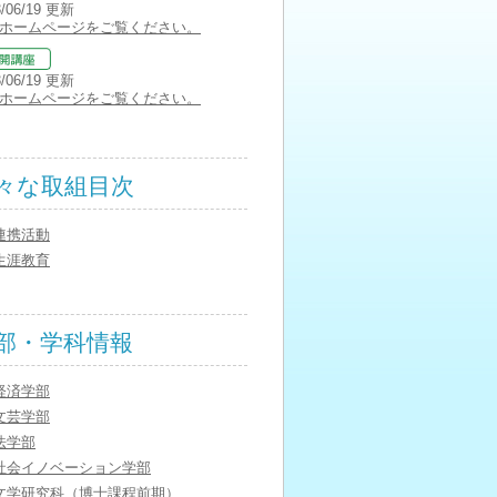
3/06/19 更新
ホームページをご覧ください。
3/06/19 更新
ホームページをご覧ください。
々な取組目次
連携活動
生涯教育
部・学科情報
経済学部
文芸学部
法学部
社会イノベーション学部
文学研究科（博士課程前期）