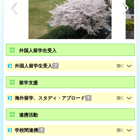
外国人留学生受入
外国人留学生受入
？
留学支援
海外留学、スタディ・アブロード
？
連携活動
学校間連携
？