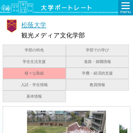
松蔭大学
観光メディア文化学部
学部の特色
学部での学び
学生生活支援
進路・就職情報
様々な取組
学費・経済的支援
入試・学生情報
教員情報
基本情報