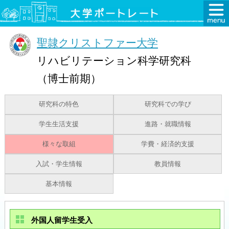
聖隷クリストファー大学
リハビリテーション科学研究科
（博士前期）
研究科の特色
研究科での学び
学生生活支援
進路・就職情報
様々な取組
学費・経済的支援
入試・学生情報
教員情報
基本情報
外国人留学生受入