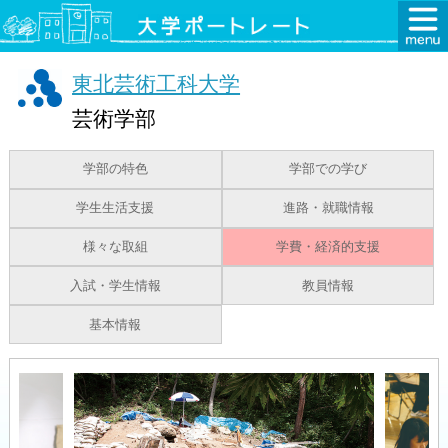
東北芸術工科大学
芸術学部
学部の特色
学部での学び
学生生活支援
進路・就職情報
様々な取組
学費・経済的支援
入試・学生情報
教員情報
基本情報