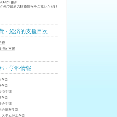
1/06/24 更新
ク先で最新の財務情報をご覧いただけ
費・経済的支援目次
学費
経済的支援
部・学科情報
文学部
法学部
経済学部
商学部
社会学部
総合情報学部
システム理工学部