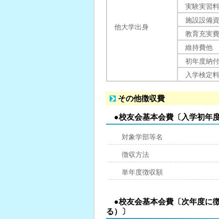
実験実習
施設設備
他大学出身
教育充実
維持費他
初年度納
入学検定
その他徴収費
●校友会基本会費〔入学初年
対象学部等名
徴収方法
単年度徴収額
●校友会基本会費〔次年度に
る）〕