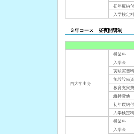
初年度納
入学検定
３年コース 昼夜開講制
授業料
入学金
実験実習
施設設備
自大学出身
教育充実
維持費他
初年度納
入学検定
授業料
入学金