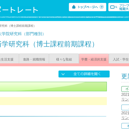
研究科（博士課程前期課程）
大学院研究科（部門種別）
済学研究科（博士課程前期課程）
生生活支援
進路・就職情報
様々な取組
学費・経済的支援
入試・学生
更
202
リン
202
リン