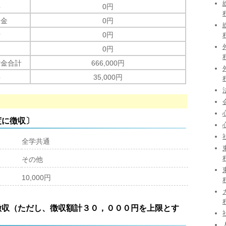
料
0円
資金
0円
費
0円
0円
付金合計
666,000円
料
35,000円
度に徴収〕
全学共通
その他
10,000円
徴収（ただし、徴収額計３０，０００円を上限とす