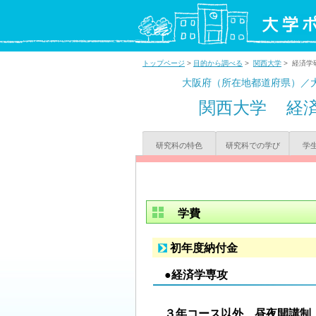
トップページ
>
目的から調べる
>
関西大学
> 経済学
大阪府（所在地都道府県）／
関西大学
経
研究科の特色
研究科での学び
学
学費
初年度納付金
●経済学専攻
３年コース以外 昼夜開講制