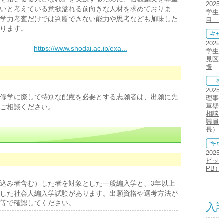
202
いと考えている意欲溢れる前向きな人材を求めておりま
学生
学力考査だけでは判断できない能力や思考なども加味した
目、
ります。
202
）
https://www.shodai.ac.jp/exa...
学生
見区
援
202
修学に際して特別な配慮を必要とする志願者は、出願に先
理事
草壁
ご相談ください。
相談
議員
長）
202
ピッ
PB
込み者含む）した者を対象とした一般編入学と、3年以上
した社会人編入学試験があります。出願資格や選考方法が
等で確認してください。
入