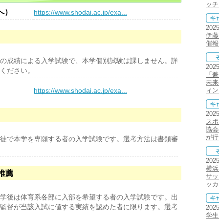
ッチ
へ）
https://www.shodai.ac.jp/exa...
202
伊藤
催報
の成績による入学試験で、本学個別試験は課しません。詳
202
ください。
「兼
未来
）
https://www.shodai.ac.jp/exa...
ィン
202
スポ
協会
が行
徒で本学を専願する者の入学試験です。選考方法は書類審
202
横浜
推薦
サッ
ッカ
学後は体育系各部に入部を希望する者の入学試験です。出
監督が当該入試に値する実績を認めた者に限ります。選考
202
学生