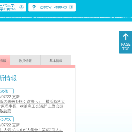
情報
教員情報
基本情報
新情報
5/07/22 更新
浜の未来を拓く連携へ」 横浜商科大
吉原理事長、横浜商工会議所 上野会頭
敬訪問
5/07/22 更新
に人気グルメが大集合！第4回商大キ