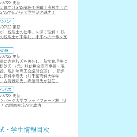
5/07/22 更新
団体向けSNS講座を開催！高校生も注
SNSで広がる大学生活の魅力！
5/07/22 更新
が「税理士の仕事」を深く理解！ 鶴
の税理士が来学し、未来への一歩を支
5/07/22 更新
長に吉原毅氏を再任し、新常務理事に
悟朗氏 （元川崎信用金庫理事長・現
役、現川崎商工会議所会頭） 、新評
に原科幸彦氏（前千葉商科大学学
、古賀茂明氏、寺脇研氏が就任。
5/07/22 更新
ツバーグ大学ブラッドフォード校（U
）との国際交流が大成功！
試・学生情報目次