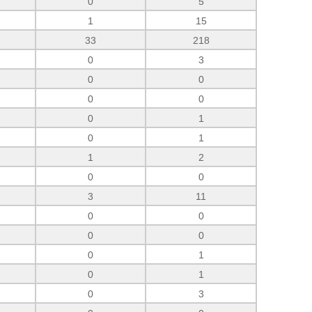
0
5
1
15
33
218
0
3
0
0
0
0
0
1
0
1
1
2
0
0
3
11
0
0
0
0
0
1
0
1
0
3