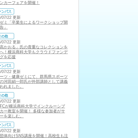
ンカーフェアを開催！
5/07/22 更新
ゼミ「卒業生によるワークショップ開
告」
5/07/22 更新
高かおる」氏の貴重なコレクションを
へ！横浜商科大学もクラウドファンデ
グを応援
5/07/22 更新
ーツ・健康ゼミにて、群馬県スポーツ
の河田絹一郎氏が外部講師として講義
われました。
5/07/22 更新
FCが横浜商科大学でインクルーシブ
カー教室を開催！ 多様な参加者がサ
ーを楽しむ。
5/07/22 更新
団体向けSNS講座を開催！高校生も注