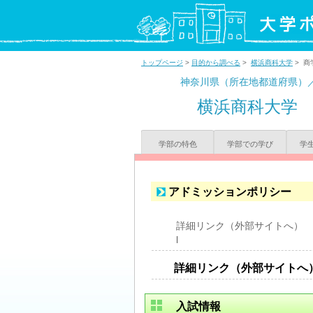
トップページ
>
目的から調べる
>
横浜商科大学
> 商
神奈川県（所在地都道府県）
横浜商科大学
学部の特色
学部での学び
学
アドミッションポリシー
詳細リンク（外部サイトへ） https://ww
l
詳細リンク（外部サイトへ
入試情報