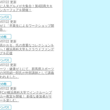
5/07/22 更新
に人気グルメが大集合！第4回商大キ
ンカーフェアを開催！
5/07/22 更新
ゼミ「卒業生によるワークショップ開
告」
5/07/22 更新
高かおる」氏の貴重なコレクションを
へ！横浜商科大学もクラウドファンデ
グを応援
5/07/22 更新
ーツ・健康ゼミにて、群馬県スポーツ
の河田絹一郎氏が外部講師として講義
われました。
5/07/22 更新
FCが横浜商科大学でインクルーシブ
カー教室を開催！ 多様な参加者がサ
ーを楽しむ。