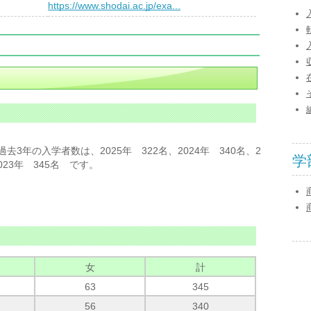
）
https://www.shodai.ac.jp/exa...
過去3年の入学者数は、2025年 322名、2024年 340名、2
学
023年 345名 です。
女
計
63
345
56
340