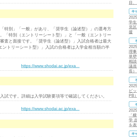
目、
202
学生
見区
「特別」「一般」があり、「奨学生（論述型）」の選考方
援
。「特別（エントリーシート型）」と「一般（エントリー
審査と面接です。「奨学生（論述型）」入試合格者は最大
202
エントリーシート型）」入試の合格者は入学金相当額の半
理事
草壁
相談
）
https://www.shodai.ac.jp/exa...
議員
長）
202
ピッ
PB
入試です。詳細は入学試験要項等で確認してください。
）
https://www.shodai.ac.jp/exa...
202
「横
学 
を表