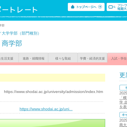
学部
／大学学部（部門種別）
商学部
生生活支援
進路・就職情報
様々な取組
学費・経済的支援
入試・学生
更
w.shodai.ac.jp/university/admission/index.htm
202
「横
学 
を表
）
https://www.shodai.ac.jp/uni...
202
商大