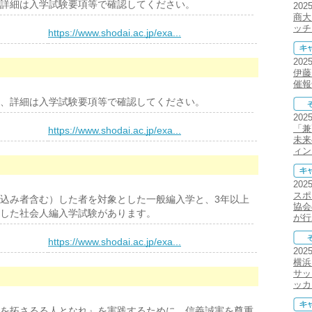
詳細は入学試験要項等で確認してください。
202
商大
ッチ
）
https://www.shodai.ac.jp/exa...
202
伊藤
催報
、詳細は入学試験要項等で確認してください。
202
「兼
）
https://www.shodai.ac.jp/exa...
未来
ィン
202
スポ
込み者含む）した者を対象とした一般編入学と、3年以上
協会
した社会人編入学試験があります。
が行
）
https://www.shodai.ac.jp/exa...
202
横浜
サッ
ッカ
を拓さるる人となれ』を実践するために、信義誠実を尊重