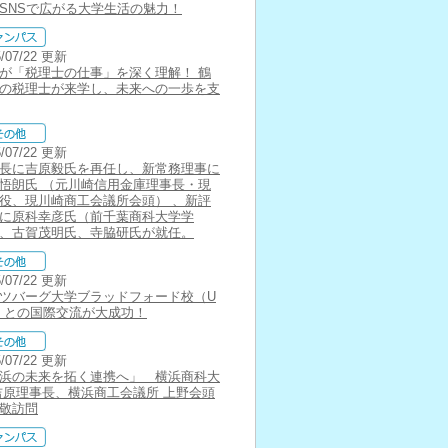
SNSで広がる大学生活の魅力！
5/07/22 更新
が「税理士の仕事」を深く理解！ 鶴
の税理士が来学し、未来への一歩を支
5/07/22 更新
長に吉原毅氏を再任し、新常務理事に
悟朗氏 （元川崎信用金庫理事長・現
役、現川崎商工会議所会頭） 、新評
に原科幸彦氏（前千葉商科大学学
、古賀茂明氏、寺脇研氏が就任。
5/07/22 更新
ツバーグ大学ブラッドフォード校（U
）との国際交流が大成功！
5/07/22 更新
浜の未来を拓く連携へ」 横浜商科大
吉原理事長、横浜商工会議所 上野会頭
敬訪問