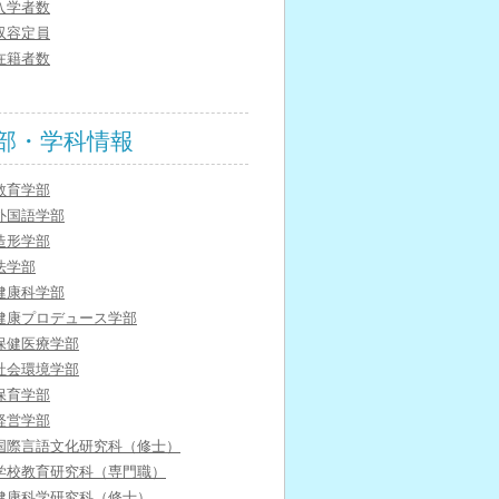
入学者数
収容定員
在籍者数
部・学科情報
教育学部
外国語学部
造形学部
法学部
健康科学部
健康プロデュース学部
保健医療学部
社会環境学部
保育学部
経営学部
国際言語文化研究科（修士）
学校教育研究科（専門職）
健康科学研究科（修士）