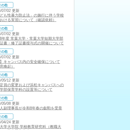
6/07/02 更新
ども性暴力防止法」の施行に伴う学校
おける実習について（確認依頼）
6/07/02 更新
8年度 常葉大学・常葉大学短期大学部
証書・修了証書授与式の開催について
6/07/02 更新
】キャンパス内の安全確保について
意喚起）
6/05/12 更新
定員の変更および浜松キャンパスへの
学部保育学科の設置等について
6/05/08 更新
人副理事長が令和8年春の叙勲を受章
6/04/24 更新
大学大学院 学校教育研究科（教職大