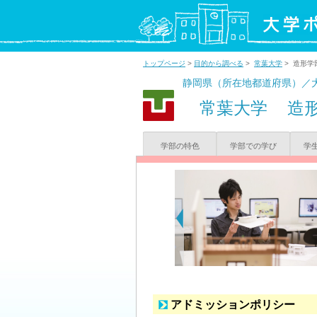
トップページ
>
目的から調べる
>
常葉大学
> 造形学
静岡県（所在地都道府県）／
常葉大学
造
学部の特色
学部での学び
学
アドミッションポリシー