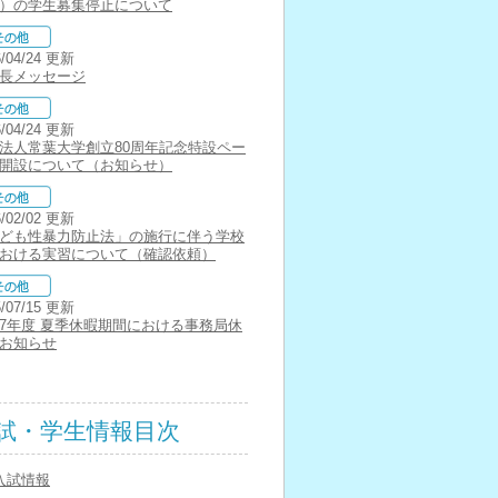
）の学生募集停止について
6/04/24 更新
長メッセージ
6/04/24 更新
法人常葉大学創立80周年記念特設ペー
開設について（お知らせ）
6/02/02 更新
ども性暴力防止法」の施行に伴う学校
おける実習について（確認依頼）
5/07/15 更新
7年度 夏季休暇期間における事務局休
お知らせ
試・学生情報目次
入試情報