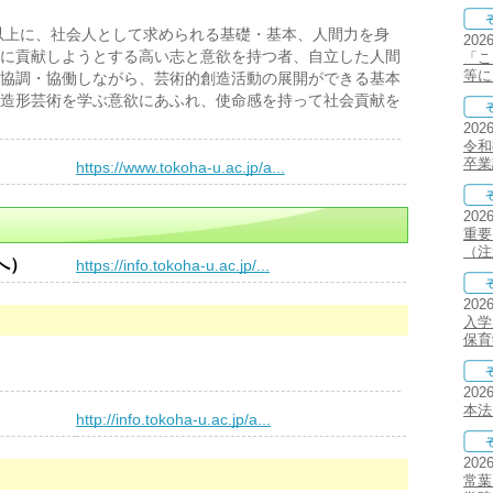
以上に、社会人として求められる基礎・基本、人間力を身
202
に貢献しようとする高い志と意欲を持つ者、自立した人間
「こ
等に
協調・協働しながら、芸術的創造活動の展開ができる基本
造形芸術を学ぶ意欲にあふれ、使命感を持って社会貢献を
202
令和
卒業
）
https://www.tokoha-u.ac.jp/a...
202
重要
（注
へ）
https://info.tokoha-u.ac.jp/...
202
入学
保育
202
本法
）
http://info.tokoha-u.ac.jp/a...
202
常葉