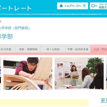
部
大学学部（部門種別）
形学部
生生活支援
進路・就職情報
様々な取組
学費・経済的支援
入試・学生
更