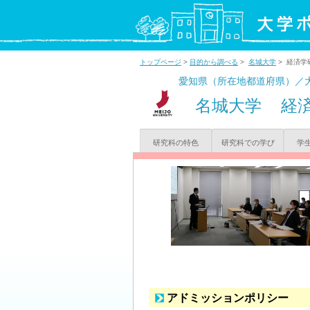
トップページ
>
目的から調べる
>
名城大学
> 経済学
愛知県（所在地都道府県）／
名城大学
経
研究科の特色
研究科での学び
学
アドミッションポリシー