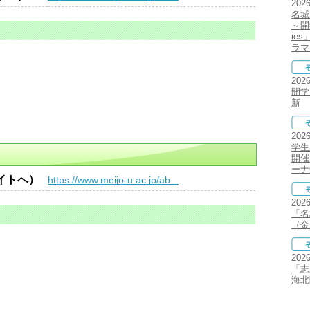
202
名城
～開
ie
ラマ
202
開学
新
202
学生
開催
ーナ
イトへ）
https://www.meijo-u.ac.jp/ab...
202
「名
（金
202
「志
海北