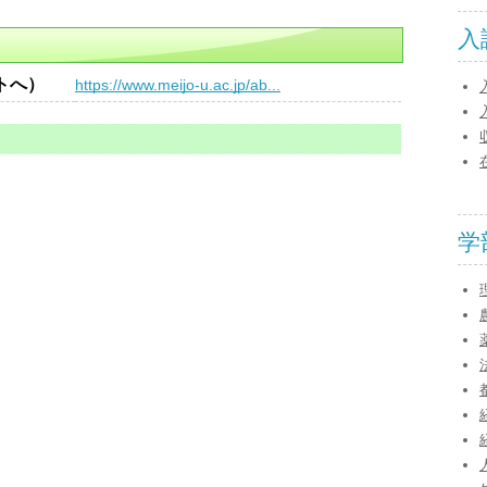
入
トへ）
https://www.meijo-u.ac.jp/ab...
学