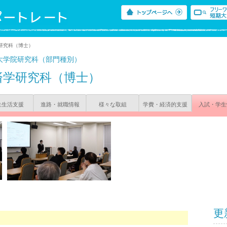
研究科（博士）
大学院研究科（部門種別）
済学研究科（博士）
生生活支援
進路・就職情報
様々な取組
学費・経済的支援
入試・学生
更