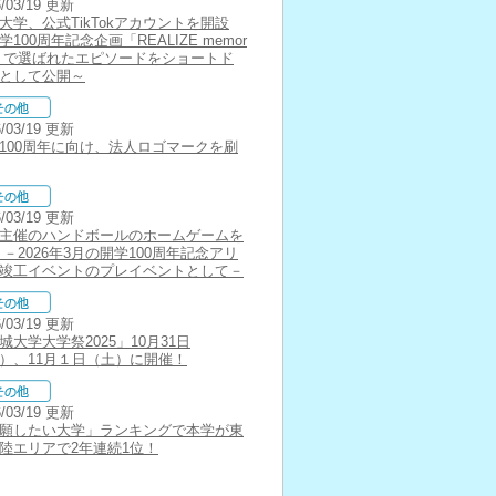
6/03/19 更新
大学、公式TikTokアカウントを開設
学100周年記念企画「REALIZE memor
s」で選ばれたエピソードをショートド
として公開～
6/03/19 更新
100周年に向け、法人ロゴマークを刷
6/03/19 更新
主催のハンドボールのホームゲームを
 －2026年3月の開学100周年記念アリ
竣工イベントのプレイベントとして－
6/03/19 更新
城大学大学祭2025」10月31日
）、11月１日（土）に開催！
6/03/19 更新
願したい大学」ランキングで本学が東
陸エリアで2年連続1位！