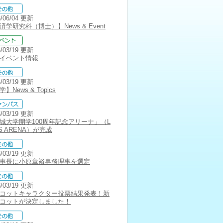
6/06/04 更新
済学研究科（博士）】News & Event
6/03/19 更新
イベント情報
6/03/19 更新
】News & Topics
6/03/19 更新
城大学開学100周年記念アリーナ」（L
NS ARENA）が完成
6/03/19 更新
事長に小原章裕専務理事を選定
6/03/19 更新
コットキャラクター投票結果発表！新
コットが決定しました！