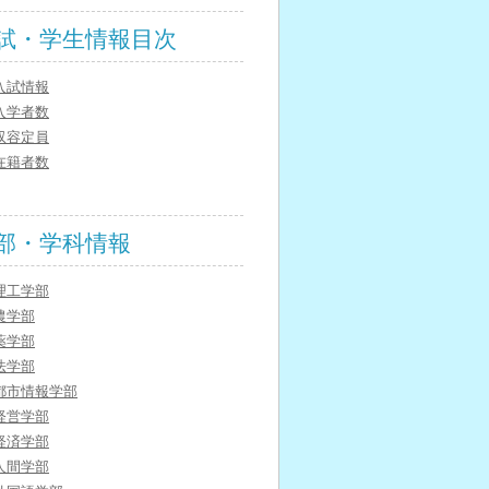
試・学生情報目次
入試情報
入学者数
収容定員
在籍者数
部・学科情報
理工学部
農学部
薬学部
法学部
都市情報学部
経営学部
経済学部
人間学部