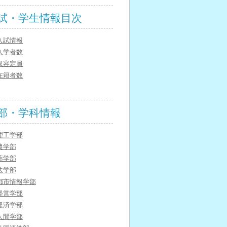
試・学生情報目次
入試情報
入学者数
収容定員
在籍者数
部・学科情報
理工学部
農学部
薬学部
法学部
都市情報学部
経営学部
経済学部
人間学部