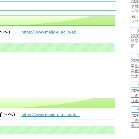
202
名城
～開
ie
ラマ
トへ）
https://www.meijo-u.ac.jp/ab...
202
開学
新
202
学生
開催
ーナ
202
「名
（金
イトへ）
https://www.meijo-u.ac.jp/ab...
202
「志
海北