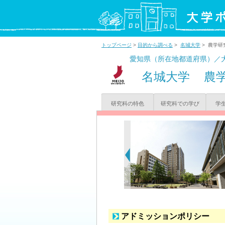
トップページ
>
目的から調べる
>
名城大学
> 農学研
愛知県（所在地都道府県）／
名城大学
農
研究科の特色
研究科での学び
学
アドミッションポリシー