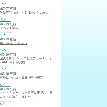
6/07/07 更新
学研究科（修士）】News & Event
6/03/19 更新
イベント情報
6/03/19 更新
】News & Topics
6/03/19 更新
城大学開学100周年記念アリーナ」（L
NS ARENA）が完成
6/03/19 更新
事長に小原章裕専務理事を選定
6/03/19 更新
コットキャラクター投票結果発表！新
コットが決定しました！