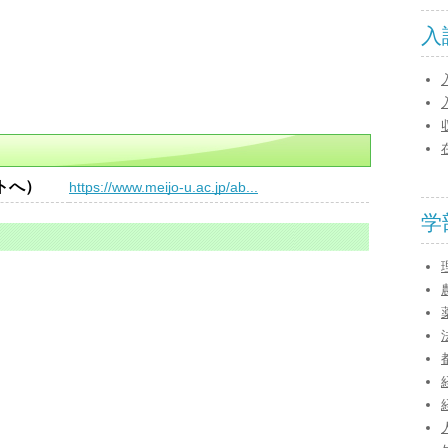
入
トへ）
https://www.meijo-u.ac.jp/ab...
学