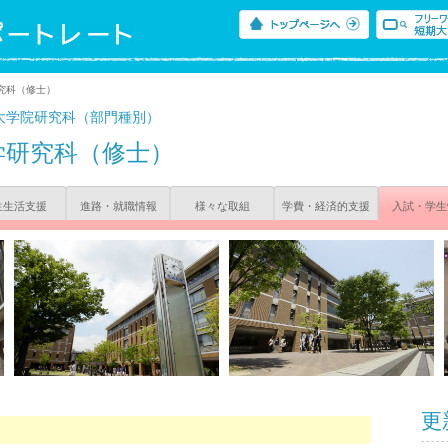
究科（修士）
大学院研究科（部門種別）
学研究科（修士）
生生活支援
進路・就職情報
様々な取組
学費・経済的支援
入試・学生
更