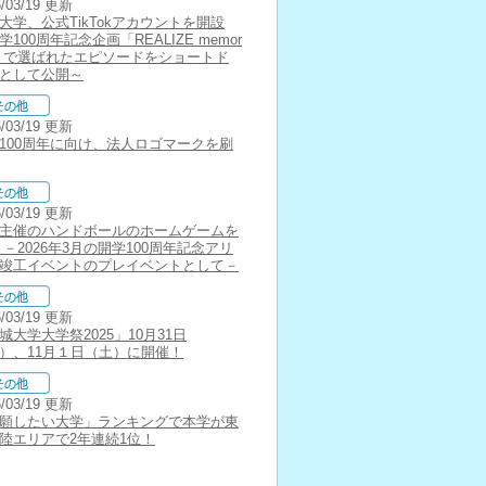
6/03/19 更新
大学、公式TikTokアカウントを開設
学100周年記念企画「REALIZE memor
s」で選ばれたエピソードをショートド
として公開～
6/03/19 更新
100周年に向け、法人ロゴマークを刷
6/03/19 更新
主催のハンドボールのホームゲームを
 －2026年3月の開学100周年記念アリ
竣工イベントのプレイベントとして－
6/03/19 更新
城大学大学祭2025」10月31日
）、11月１日（土）に開催！
6/03/19 更新
願したい大学」ランキングで本学が東
陸エリアで2年連続1位！