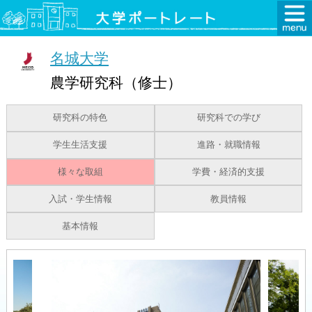
名城大学
農学研究科（修士）
研究科の特色
研究科での学び
学生生活支援
進路・就職情報
様々な取組
学費・経済的支援
入試・学生情報
教員情報
基本情報