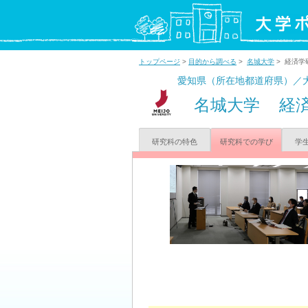
トップページ
>
目的から調べる
>
名城大学
> 経済学
愛知県（所在地都道府県）／
名城大学
経
研究科の特色
研究科での学び
学