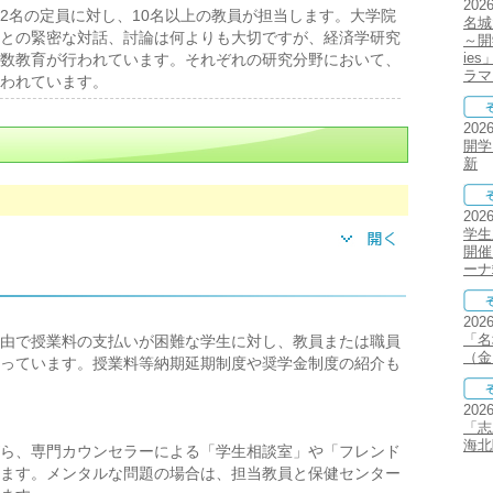
202
2名の定員に対し、10名以上の教員が担当します。大学院
名城
との緊密な対話、討論は何よりも大切ですが、経済学研究
～開
ie
数教育が行われています。それぞれの研究分野において、
ラマ
われています。
202
開学
新
202
学生
開催
ーナ
202
「名
由で授業料の支払いが困難な学生に対し、教員または職員
（金
っています。授業料等納期延期制度や奨学金制度の紹介も
202
「志
海北
ら、専門カウンセラーによる「学生相談室」や「フレンド
ます。メンタルな問題の場合は、担当教員と保健センター