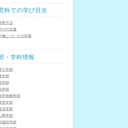
究科での学び目次
教育方法
学びの支援
学修についての評価
部・学科情報
理工学部
農学部
薬学部
法学部
都市情報学部
経営学部
経済学部
人間学部
外国語学部