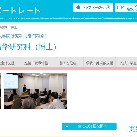
研究科（博士）
大学院研究科（部門種別）
済学研究科（博士）
生生活支援
進路・就職情報
様々な取組
学費・経済的支援
入試・学生
更