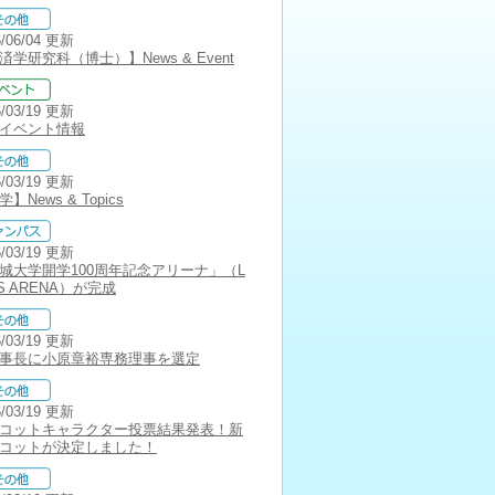
6/06/04 更新
済学研究科（博士）】News & Event
6/03/19 更新
イベント情報
6/03/19 更新
】News & Topics
6/03/19 更新
城大学開学100周年記念アリーナ」（L
NS ARENA）が完成
6/03/19 更新
事長に小原章裕専務理事を選定
6/03/19 更新
コットキャラクター投票結果発表！新
コットが決定しました！