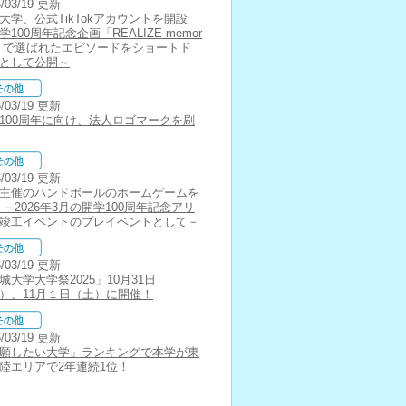
6/03/19 更新
大学、公式TikTokアカウントを開設
学100周年記念企画「REALIZE memor
s」で選ばれたエピソードをショートド
として公開～
6/03/19 更新
100周年に向け、法人ロゴマークを刷
6/03/19 更新
主催のハンドボールのホームゲームを
 －2026年3月の開学100周年記念アリ
竣工イベントのプレイベントとして－
6/03/19 更新
城大学大学祭2025」10月31日
）、11月１日（土）に開催！
6/03/19 更新
願したい大学」ランキングで本学が東
陸エリアで2年連続1位！