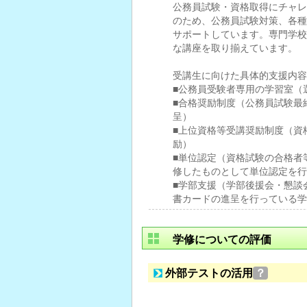
公務員試験・資格取得にチャレ
のため、公務員試験対策、各種
サポートしています。専門学校
な講座を取り揃えています。
受講生に向けた具体的支援内容
■公務員受験者専用の学習室（
■合格奨励制度（公務員試験最
呈）
■上位資格等受講奨励制度（資
励）
■単位認定（資格試験の合格者
修したものとして単位認定を行
■学部支援（学部後援会・懇談
書カードの進呈を行っている学
学修についての評価
外部テストの活用
？