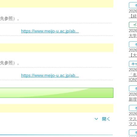
202
【経
先参照）。
）
https://www.meijo-u.ac.jp/ab...
202
大学
202
【大学
先参照）。
202
）
「名
https://www.meijo-u.ac.jp/ab...
IO
202
新理
202
マス
マス