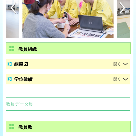
教員組織
組織図
学位業績
教員データ集
教員数